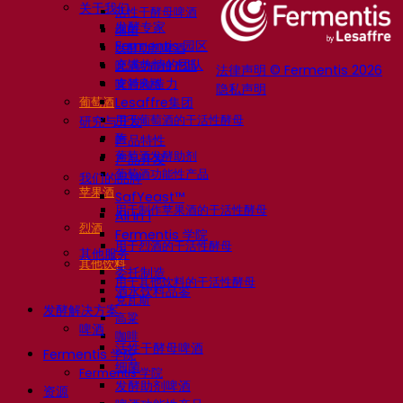
关于我们
活性干酵母啤酒
发酵专家
细菌
Fermentis 园区
发酵助剂啤酒
充满热情的团队
啤酒功能性产品
法律声明 © Fermentis 2026
支持创造力
啤酒风格
隐私声明
葡萄酒
Lesaffre集团
用于葡萄酒的干活性酵母
研究与开发
酶
产品特性
葡萄酒发酵助剂
产品开发
葡萄酒功能性产品
我们的品牌
苹果酒
SafYeast™
用于制作苹果酒的干活性酵母
All In 1
烈酒
Fermentis 学院
用于烈酒的干活性酵母
其他服务
其他饮料
委托制造
用于其他饮料的干活性酵母
酒水饮料品鉴
克瓦斯
发酵解决方案
高粱
啤酒
咖啡
活性干酵母啤酒
Fermentis 学院
细菌
Fermentis 学院
发酵助剂啤酒
资源