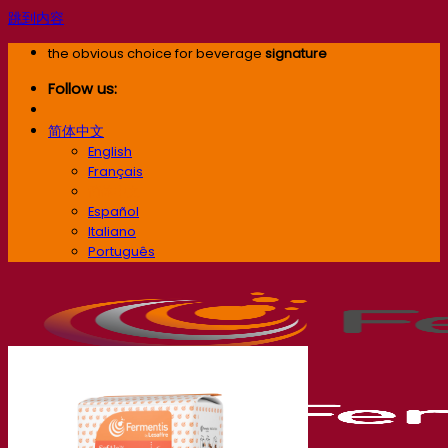
跳到内容
the obvious choice for beverage
signature
Follow us:
简体中文
English
Français
简体中文
Español
Italiano
Português