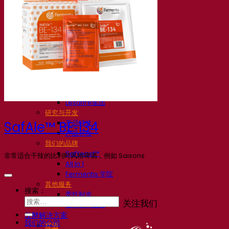
我们的公司
关于我们
发酵专家
Fermentis 园区
充满热情的团队
支持创造力
Lesaffre集团
研究与开发
产品特性
SafAle™ BE‑134
产品开发
我们的品牌
SafYeast™
非常适合干辣的比利时风格啤酒，例如 Saisons
All In 1
Fermentis 学院
其他服务
搜索：
委托制造
关注我们
酒水饮料品鉴
发酵解决方案
我们的公司
啤酒