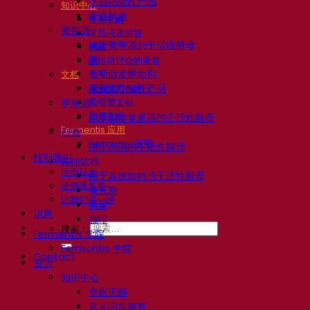
啤酒功能性产品
知识中心
啤酒风格
专家见解
葡萄酒
常见问题解答
用于葡萄酒的干活性酵母
视频
酶
网络研讨会的录音
葡萄酒发酵助剂
文档
啤酒技巧与窍门
葡萄酒功能性产品
葡萄酒文献
苹果酒
烈酒文献
用于制作苹果酒的干活性酵母
Fermentis 应用
烈酒
Fermentis 应用
用于烈酒的干活性酵母
找到我们
其他饮料
活动日历
用于其他饮料的干活性酵母
经销商名单
克瓦斯
让我们谈一谈
高粱
消息
咖啡
搜索：
Fermentis 学院
Fermentis 学院
Contact
资源
知识中心
专家见解
常见问题解答