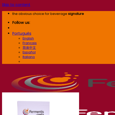
Skip to content
the obvious choice for beverage
signature
Follow us:
Português
English
Français
简体中文
Español
Italiano
Português