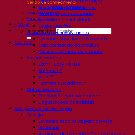
Especialista em fermentação
Centro de conhecimento
O Campus Fermentis
Percepções de especialistas
Documentations
Uma equipe apaixonada
Fermentis app
Apoiando a criatividade
Find us
Grupo Lesaffre
Pesquisar por:
Pesquisa e desenvolvimento
Levedura Superior da Fermentis
Contact
Caracterização do produto
Desenvolvimento de produto
Nossas marcas
E2U™ – Easy To Use
SafYeast™
All In 1™
Fermentis Academy™
Outros serviços
Fabricação sob encomenda
Degustações de bebidas
Soluções de fermentação
Cerveja
Levedura seca ativa para cerveja
Bactérias
Auxiliares de fermentação para cerveja