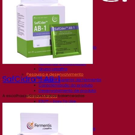
Nossa empresa
Sobre nós
Especialista em fermentação
O Campus Fermentis
Uma equipe apaixonada
Apoiando a criatividade
Grupo Lesaffre
Pesquisa e desenvolvimento
SafCidra™ AB-1
Levedura Superior da Fermentis
Caracterização do produto
Desenvolvimento de produto
A escolha certa para sidras balanceadas
Nossas marcas
E2U™ – Easy To Use
SafYeast™
All In 1™
Fermentis Academy™
Outros serviços
Fabricação sob encomenda
Degustações de bebidas