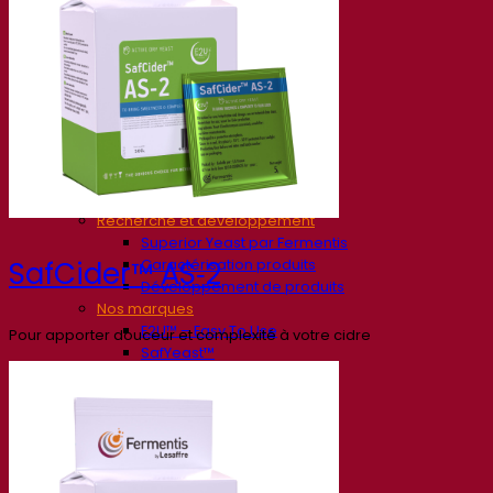
Société
À propos
Expert en fermentation
Une équipe passionnée
Soutenir la créativité
À propos de Lesaffre
Recherche et développement
Superior Yeast par Fermentis
Caractérisation produits
SafCider™ AS‑2
Développement de produits
Nos marques
E2U™ – Easy To Use
Pour apporter douceur et complexité à votre cidre
SafYeast™
All In 1™
Fermentis Academy™
Autres services
Fabrication à façon
Dégustations de boissons
Solutions de fermentation