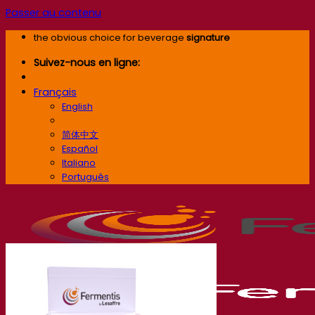
Passer au contenu
the obvious choice for beverage
signature
Suivez-nous en ligne:
Français
English
Français
简体中文
Español
Italiano
Português