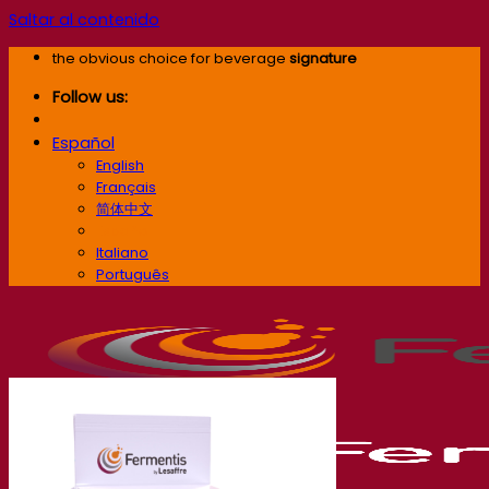
Saltar al contenido
the obvious choice for beverage
signature
Follow us:
Español
English
Français
简体中文
Español
Italiano
Português