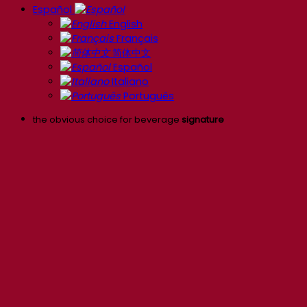
Español
English
Français
简体中文
Español
Italiano
Português
the obvious choice for beverage
signature