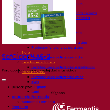
Levadura cervecera seca activa
Bacterias
Auxiliares de fermentación para cerveza
Productos funcionales para cerveza
Estilos de cerveza
Vino
Levadura seca activa para vino
Enzymes
Ayudas de fermentación para vino
Productos funcionales para vino
Sidra
SafCider™ AS-2
Levadura seca activa para sidra
Bebidas espirituosas
Levadura seca activa para espirituosos
Para aportar dulzor y complejidad a las sidras
Otras bebidas
Levadura seca activa para otros
Kvas
Sorghum
Buscar por:
Café
Síganos
Academia Fermentis
Academia Fermentis
Recursos