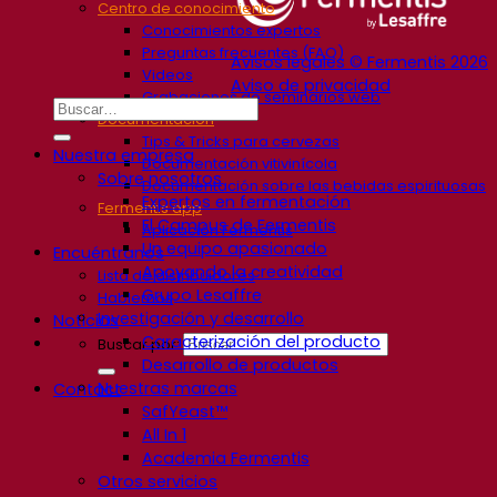
Centro de conocimiento
Conocimientos expertos
Preguntas frecuentes (FAQ)
Avisos legales © Fermentis 2026
Videos
Aviso de privacidad
Grabaciones de seminarios web
Documentación
Tips & Tricks para cervezas
Nuestra empresa
Documentación vitivinícola
Sobre nosotros
Documentación sobre las bebidas espirituosas
Expertos en fermentación
Fermentis app
El Campus de Fermentis
Aplicación Fermentis
Un equipo apasionado
Encuéntranos
Apoyando la creatividad
Lista de distribuidores
Grupo Lesaffre
Hablemos
Investigación y desarrollo
Noticias
Caracterización del producto
Buscar por:
Desarrollo de productos
Nuestras marcas
Contact
SafYeast™
All In 1
Academia Fermentis
Otros servicios