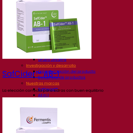
Nuestra empresa
Sobre nosotros
Expertos en fermentación
El Campus de Fermentis
Un equipo apasionado
Apoyando la creatividad
Grupo Lesaffre
Investigación y desarrollo
Caracterización del producto
SafCider™ AB-1
Desarrollo de productos
Nuestras marcas
SafYeast™
La elección correcta para sidras con buen equilibrio
All In 1
Academia Fermentis
Otros servicios
Toll manufacturing
Catas de bebidas
Soluciones de fermentación
Cerveza