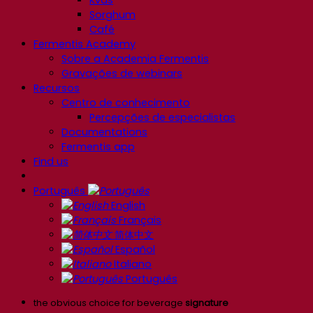
Kvas
Sorghum
Café
Fermentis Academy
Sobre a Academia Fermentis
Gravações de webinars
Recursos
Centro de conhecimento
Percepções de especialistas
Documentations
Fermentis app
Find us
Português
English
Français
简体中文
Español
Italiano
Português
the obvious choice for beverage
signature