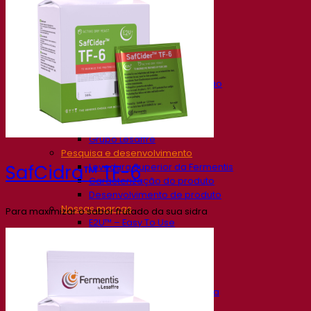
Nossa empresa
Sobre nós
Especialista em fermentação
O Campus Fermentis
Uma equipe apaixonada
Apoiando a criatividade
Grupo Lesaffre
Pesquisa e desenvolvimento
Levedura Superior da Fermentis
SafCidra™ TF-6
Caracterização do produto
Desenvolvimento de produto
Nossas marcas
Para maximizar o sabor frutado da sua sidra
E2U™ – Easy To Use
SafYeast™
All In 1™
Fermentis Academy™
Outros serviços
Fabricação sob encomenda
Degustações de bebidas