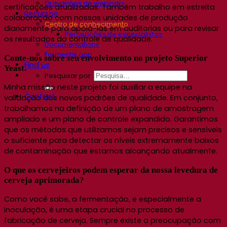
Gravações de webinars
certificações atualizadas. Também trabalho em estreita
Recursos
colaboração com nossas unidades de produção
Centro de conhecimento
diariamente para apoiá-las em auditorias ou para revisar
Percepções de especialistas
os resultados do controle de qualidade.
Documentations
Fermentis app
Conte-nos sobre seu envolvimento no projeto Superior
Find us
Yeast.
Pesquisar por:
Minha missão neste projeto foi auxiliar a equipe na
Contact
validação dos novos padrões de qualidade. Em conjunto,
trabalhamos na definição de um plano de amostragem
ampliado e um plano de controle expandido. Garantimos
que os métodos que utilizamos sejam precisos e sensíveis
o suficiente para detectar os níveis extremamente baixos
de contaminação que estamos alcançando atualmente.
O que os cervejeiros podem esperar da nossa levedura de
cerveja aprimorada?
Como você sabe, a fermentação, e especialmente a
inoculação, é uma etapa crucial no processo de
fabricação de cerveja. Sempre existe a preocupação com