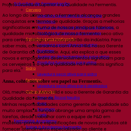
Soluções de fermentação
Projeto Levedura Superior
e a Qualidade na Fermentis.
Cerveja
Ao longo do último ano,
a
Fermentis
alcançou
grandes
Levedura seca ativa para cerveja
conquistas
em
termos
de
qualidade
. G
raças a
melhorias
Bactérias
significativas em
uma
de nossas
principais
fábric
as
,
a
Auxiliares de fermentação para cerveja
Produtos funcionais para cerveja
qualidade microbiológica de
nosso
fermento seco ativo
Soluções para Vinificação
para cerveja
atingiu um novo padrão da indústria
.
Para
Levedura seca ativa para vinho
saber mais,
conversamos com
Anna Hild,
nossa
Gerente
Enzymes
de Garantia da Qualidade
. Aqui, ela
explica
o que esses
Auxiliares de fermentação para vinho
novos e empolgantes
desenvolvimentos
significam para
Produtos funcionais para vinho
os cervejeiros
e o que a qualidade na Fermentis significa
Sidra
para ela.
Levedura seca ativa para sidra
Espíritos
Anna, conte-nos sobre seu papel na Fermentis.
Levedura seca ativa para destilados
Outras bebidas
Olá, meu nome é Anna Hild e sou a Gerente de Garantia da
Base de Álcool Neutro
Qualidade da Fermentis.
Kvas
Minhas responsabilidades como gerente de qualidade são
Sorghum
muito amplas. A função abrange uma ampla gama de
Café
tarefas, desde trabalhar com a equipe de P&D em
Fermentis Academy
matérias-primas e especificações de novos produtos até
Sobre a Academia Fermentis
fornecer atendimento especializado ao cliente e