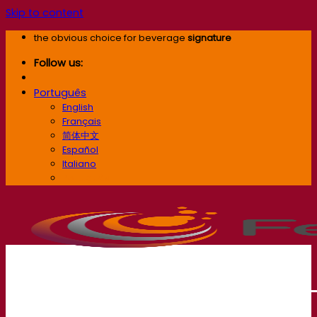
Skip to content
the obvious choice for beverage
signature
Follow us:
Português
English
Français
简体中文
Español
Italiano
Português