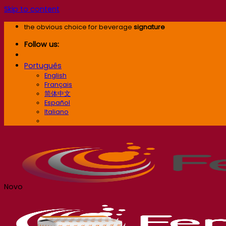
Skip to content
the obvious choice for beverage
signature
Follow us:
Português
English
Français
简体中文
Español
Italiano
Português
Novo