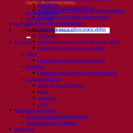
Centro de conhecimento
Bactérias
Percepções de especialistas
Auxiliares de fermentação para cerveja
Documentations
Produtos funcionais para cerveja
Fermentis app
Soluções para Vinificação
Find us
Levedura seca ativa para vinho
Pesquisar por:
Enzymes
Contact
Auxiliares de fermentação para vinho
Produtos funcionais para vinho
Sidra
Levedura seca ativa para sidra
Espíritos
Levedura seca ativa para destilados
Outras bebidas
Base de Álcool Neutro
Kvas
Sorghum
Café
Fermentis Academy
Sobre a Academia Fermentis
Gravações de webinars
Recursos