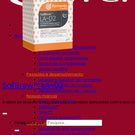
Nossa empresa
Sobre nós
Especialista em fermentação
O Campus Fermentis
Uma equipe apaixonada
Apoiando a criatividade
Grupo Lesaffre
Pesquisa e desenvolvimento
Levedura Superior da Fermentis
SafBrew™ LA-02
Caracterização do produto
Desenvolvimento de produto
Nossas marcas
E2U™ – Easy To Use
A ideia de levedura negativa para cervejas delicadas com baixo o
SafYeast™
All In 1™
Fermentis Academy™
Pesquisar por:
Outros serviços
Fabricação sob encomenda
Degustações de bebidas