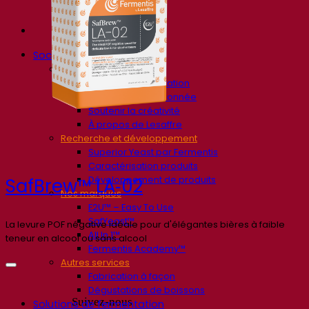
Société
À propos
Expert en fermentation
Une équipe passionnée
Soutenir la créativité
À propos de Lesaffre
Recherche et développement
Superior Yeast par Fermentis
Caractérisation produits
Développement de produits
SafBrew™ LA‑02
Nos marques
E2U™ – Easy To Use
SafYeast™
La levure POF négative idéale pour d'élégantes bières à faible
All In 1™
teneur en alcool ou sans alcool
Fermentis Academy™
Autres services
Fabrication à façon
Dégustations de boissons
Suivez-nous
Solutions de fermentation