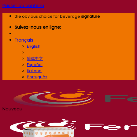
Passer au contenu
the obvious choice for beverage
signature
Suivez-nous en ligne:
Français
English
Français
简体中文
Español
Italiano
Português
Nouveau