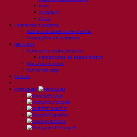
Kvas
Sorghum
Café
Fermentis Academy
Sobre a Academia Fermentis
Gravações de webinars
Recursos
Centro de conhecimento
Percepções de especialistas
Documentations
Fermentis app
Find us
Português
English
Français
简体中文
Español
Italiano
Português