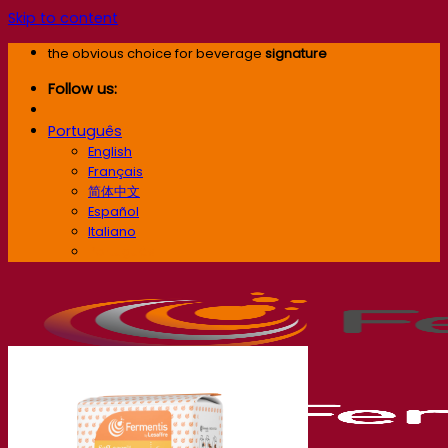
Skip to content
the obvious choice for beverage
signature
Follow us:
Português
English
Français
简体中文
Español
Italiano
Português