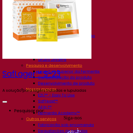
Nossa empresa
Sobre nós
Especialista em fermentação
O Campus Fermentis
Uma equipe apaixonada
Apoiando a criatividade
Grupo Lesaffre
Pesquisa e desenvolvimento
Levedura Superior da Fermentis
SafLager™ S-23
Caracterização do produto
Desenvolvimento de produto
Nossas marcas
A solução para lagers frutadas e lupuladas
E2U™ – Easy To Use
SafYeast™
All In 1™
Pesquisar por:
Fermentis Academy™
Siga-nos
Outros serviços
Fabricação sob encomenda
Degustações de bebidas