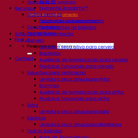
All In 1™
Gravações de webinars
Fermentis Academy™
Recursos
Outros serviços
Centro de conhecimento
Fabricação sob encomenda
Percepções de especialistas
Documentations
Degustações de bebidas
Fermentis app
Soluções de fermentação
Find us
Cerveja
Pesquisar por:
Levedura seca ativa para cerveja
Bactérias
Contact
Auxiliares de fermentação para cerveja
Produtos funcionais para cerveja
Soluções para Vinificação
Levedura seca ativa para vinho
Enzymes
Auxiliares de fermentação para vinho
Produtos funcionais para vinho
Sidra
Levedura seca ativa para sidra
Espíritos
Levedura seca ativa para destilados
Outras bebidas
Base de Álcool Neutro