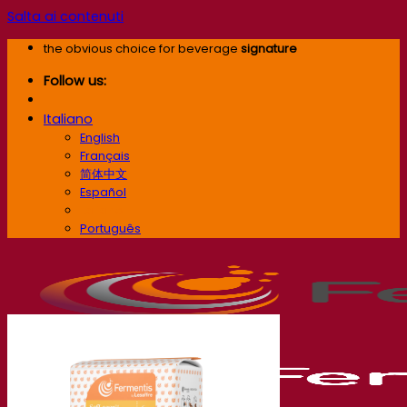
Salta ai contenuti
the obvious choice for beverage
signature
Follow us:
Italiano
English
Français
简体中文
Español
Italiano
Português