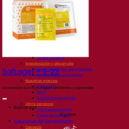
Nuestra empresa
Sobre nosotros
Expertos en fermentación
El Campus de Fermentis
Un equipo apasionado
Apoyando la creatividad
Grupo Lesaffre
Investigación y desarrollo
Caracterización del producto
SafLager™ S-23
Desarrollo de productos
Nuestras marcas
SafYeast™
La solución para las lagers afrutadas y lupuladas
All In 1
Academia Fermentis
Otros servicios
Buscar por:
Toll manufacturing
Síganos
Catas de bebidas
Soluciones de fermentación
Cerveza