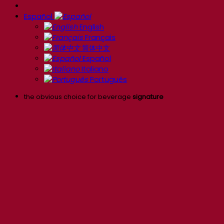
Español
English
Français
简体中文
Español
Italiano
Português
the obvious choice for beverage
signature