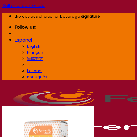
Saltar al contenido
the obvious choice for beverage
signature
Follow us:
Español
English
Français
简体中文
Español
Italiano
Português