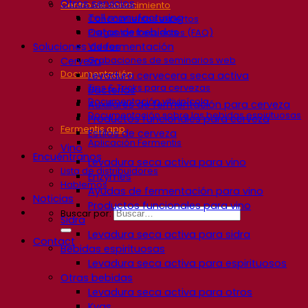
Otros servicios
Centro de conocimiento
Toll manufacturing
Conocimientos expertos
Catas de bebidas
Preguntas frecuentes (FAQ)
Soluciones de fermentación
Videos
Grabaciones de seminarios web
Cerveza
Documentación
Levadura cervecera seca activa
Tips & Tricks para cervezas
Bacterias
Documentación vitivinícola
Auxiliares de fermentación para cerveza
Documentación sobre las bebidas espirituosas
Productos funcionales para cerveza
Fermentis app
Estilos de cerveza
Aplicación Fermentis
Vino
Encuéntranos
Levadura seca activa para vino
Lista de distribuidores
Enzymes
Hablemos
Ayudas de fermentación para vino
Noticias
Productos funcionales para vino
Buscar por:
Sidra
Levadura seca activa para sidra
Contact
Bebidas espirituosas
Levadura seca activa para espirituosos
Otras bebidas
Levadura seca activa para otros
Kvas