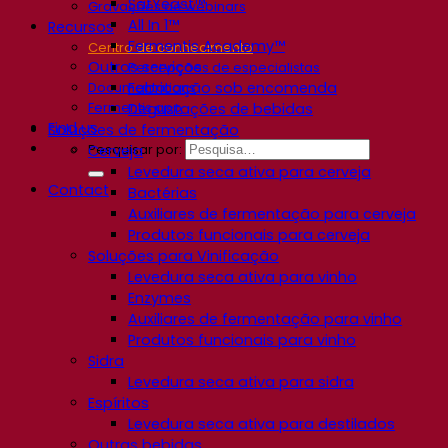
SafYeast™
Gravações de webinars
All In 1™
Recursos
Fermentis Academy™
Centro de conhecimento
Outros serviços
Percepções de especialistas
Fabricação sob encomenda
Documentations
Fermentis app
Degustações de bebidas
Find us
Soluções de fermentação
Pesquisar por:
Cerveja
Levedura seca ativa para cerveja
Contact
Bactérias
Auxiliares de fermentação para cerveja
Produtos funcionais para cerveja
Soluções para Vinificação
Levedura seca ativa para vinho
Enzymes
Auxiliares de fermentação para vinho
Produtos funcionais para vinho
Sidra
Levedura seca ativa para sidra
Espíritos
Levedura seca ativa para destilados
Outras bebidas