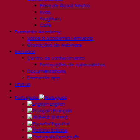
Base de Álcool Neutro
Kvas
Sorghum
Café
Fermentis Academy
Sobre a Academia Fermentis
Gravações de webinars
Recursos
Centro de conhecimento
Percepções de especialistas
Documentations
Fermentis app
Find us
Português
English
Français
简体中文
Español
Italiano
Português