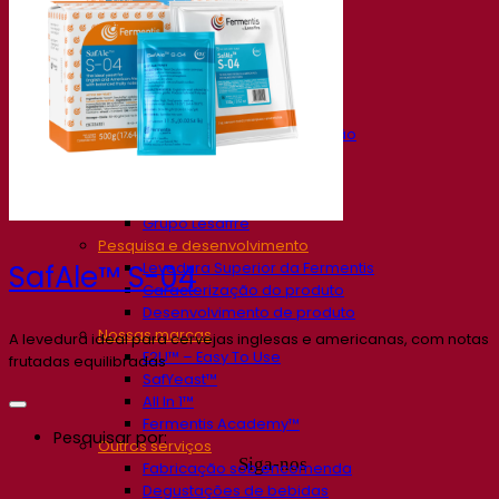
Nossa empresa
Sobre nós
Especialista em fermentação
O Campus Fermentis
Uma equipe apaixonada
Apoiando a criatividade
Grupo Lesaffre
Pesquisa e desenvolvimento
Levedura Superior da Fermentis
SafAle™ S-04
Caracterização do produto
Desenvolvimento de produto
Nossas marcas
A levedura ideal para cervejas inglesas e americanas, com notas
E2U™ – Easy To Use
frutadas equilibradas
SafYeast™
All In 1™
Fermentis Academy™
Pesquisar por:
Outros serviços
Siga-nos
Fabricação sob encomenda
Degustações de bebidas