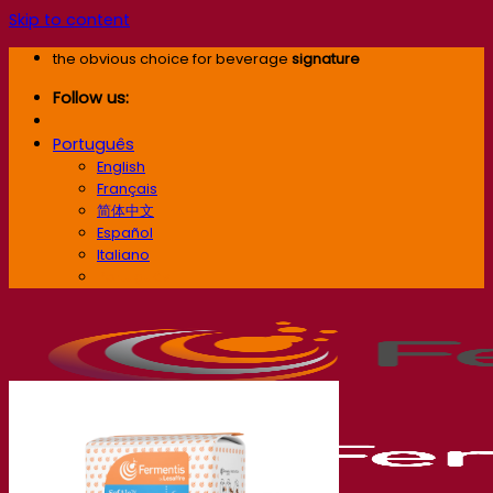
Skip to content
the obvious choice for beverage
signature
Follow us:
Português
English
Français
简体中文
Español
Italiano
Português