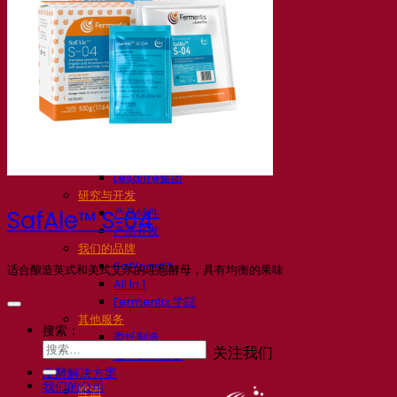
我们的公司
关于我们
发酵专家
Fermentis 园区
充满热情的团队
支持创造力
Lesaffre集团
研究与开发
产品特性
SafAle™ S‑04
产品开发
我们的品牌
SafYeast™
适合酿造英式和美式艾尔的理想酵母，具有均衡的果味
All In 1
Fermentis 学院
其他服务
搜索：
委托制造
关注我们
酒水饮料品鉴
发酵解决方案
我们的公司
啤酒