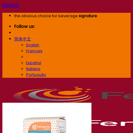
跳到内容
the obvious choice for beverage
signature
Follow us:
简体中文
English
Français
简体中文
Español
Italiano
Português