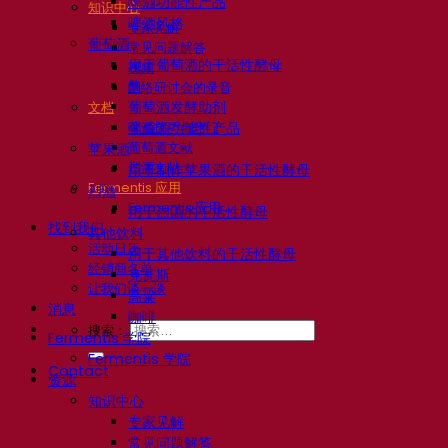
啤酒功能性产品
知识中心
啤酒风格
专家见解
葡萄酒
常见问题解答
用于葡萄酒的干活性酵母
视频
酶
网络研讨会的录音
葡萄酒发酵助剂
文档
啤酒技巧与窍门
葡萄酒功能性产品
葡萄酒文献
苹果酒
烈酒文献
用于制作苹果酒的干活性酵母
Fermentis 应用
烈酒
Fermentis 应用
用于烈酒的干活性酵母
找到我们
其他饮料
活动日历
用于其他饮料的干活性酵母
经销商名单
克瓦斯
让我们谈一谈
高粱
消息
咖啡
搜索：
Fermentis 学院
Fermentis 学院
Contact
资源
知识中心
专家见解
常见问题解答