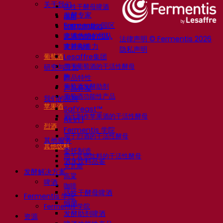
关于我们
活性干酵母啤酒
发酵专家
细菌
Fermentis 园区
发酵助剂啤酒
充满热情的团队
啤酒功能性产品
法律声明 © Fermentis 2026
支持创造力
啤酒风格
隐私声明
葡萄酒
Lesaffre集团
用于葡萄酒的干活性酵母
研究与开发
酶
产品特性
葡萄酒发酵助剂
产品开发
葡萄酒功能性产品
我们的品牌
苹果酒
SafYeast™
用于制作苹果酒的干活性酵母
All In 1
烈酒
Fermentis 学院
用于烈酒的干活性酵母
其他服务
其他饮料
委托制造
用于其他饮料的干活性酵母
酒水饮料品鉴
克瓦斯
发酵解决方案
高粱
啤酒
咖啡
活性干酵母啤酒
Fermentis 学院
细菌
Fermentis 学院
发酵助剂啤酒
资源