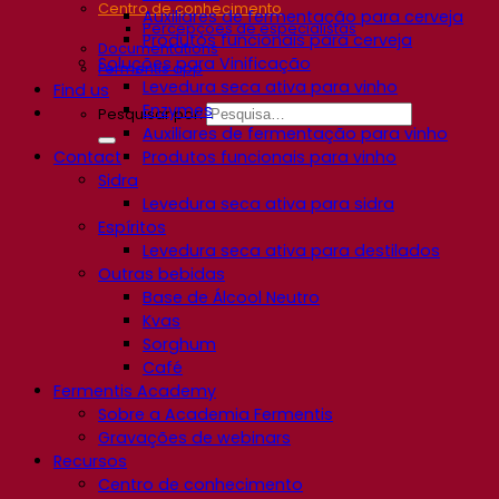
Centro de conhecimento
Auxiliares de fermentação para cerveja
Percepções de especialistas
Produtos funcionais para cerveja
Documentations
Soluções para Vinificação
Fermentis app
Levedura seca ativa para vinho
Find us
Enzymes
Pesquisar por:
Auxiliares de fermentação para vinho
Contact
Produtos funcionais para vinho
Sidra
Levedura seca ativa para sidra
Espíritos
Levedura seca ativa para destilados
Outras bebidas
Base de Álcool Neutro
Kvas
Sorghum
Café
Fermentis Academy
Sobre a Academia Fermentis
Gravações de webinars
Recursos
Centro de conhecimento