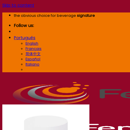
Skip to content
the obvious choice for beverage
signature
Follow us:
Português
English
Français
简体中文
Español
Italiano
Português