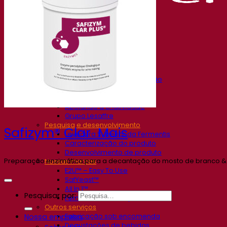
Nossa empresa
Sobre nós
Especialista em fermentação
O Campus Fermentis
Uma equipe apaixonada
Apoiando a criatividade
Grupo Lesaffre
Pesquisa e desenvolvimento
Safizym® Clar Mais
Levedura Superior da Fermentis
Caracterização do produto
Desenvolvimento de produto
Preparação enzimática para a decantação do mosto de branco & 
Nossas marcas
E2U™ – Easy To Use
SafYeast™
All In 1™
Pesquisar por:
Fermentis Academy™
Outros serviços
Fabricação sob encomenda
Nossa empresa
Degustações de bebidas