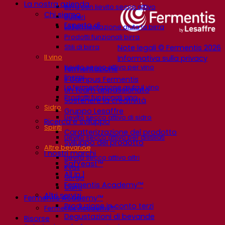
La nostra azienda
Birra con lievito secco attivo
Chi siamo
Batteri
Esperto di
La fermentazione aiuta la birra
Prodotti funzionali birra
Stili di birra
Note legali © Fermentis 2026
Il vino
Informativa sulla privacy
Lievito secco attivo per vino
fermentazione
Enzimi
Il Campus Fermentis
La fermentazione aiuta il vino
Un team appassionato
Prodotti funzionali vino
Sostenere la creatività
Sidro
Gruppo Lesaffre
Lievito secco attivo di sidro
Ricerca e sviluppo
Spiriti
Caratterizzazione del prodotto
Lievito secco attivo per distillati
Sviluppo del prodotto
Altre bevande
I nostri marchi
Lievito secco attivo altri
SafYeast™
Kvas
All In 1
Sorgo
Fermentis Academy™
Caffè
Altri servizi
Fermentis Academy™
Produzione in conto terzi
Fermentis Academy™
Degustazioni di bevande
Risorse