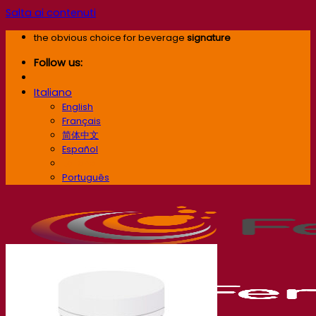
Salta ai contenuti
the obvious choice for beverage
signature
Follow us:
Italiano
English
Français
简体中文
Español
Italiano
Português