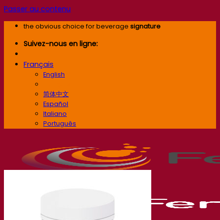
Passer au contenu
the obvious choice for beverage
signature
Suivez-nous en ligne:
Français
English
Français
简体中文
Español
Italiano
Português