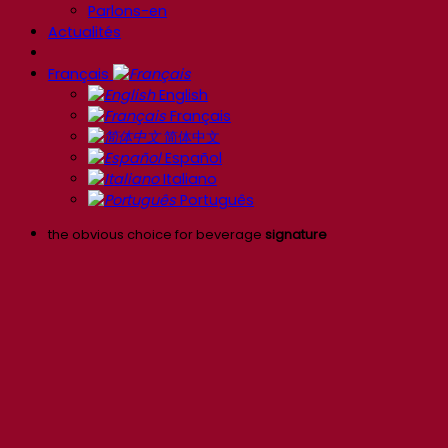
Parlons-en
Actualités
Français
English
Français
简体中文
Español
Italiano
Português
the obvious choice for beverage
signature