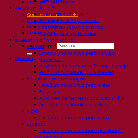
SafYeast™
Gravações de webinars
All In 1™
Recursos
Fermentis Academy™
Centro de conhecimento
Outros serviços
Percepções de especialistas
Fabricação sob encomenda
Documentations
Fermentis app
Degustações de bebidas
Find us
Soluções de fermentação
Pesquisar por:
Cerveja
Levedura seca ativa para cerveja
Contact
Bactérias
Auxiliares de fermentação para cerveja
Produtos funcionais para cerveja
Soluções para Vinificação
Levedura seca ativa para vinho
Enzymes
Auxiliares de fermentação para vinho
Produtos funcionais para vinho
Sidra
Levedura seca ativa para sidra
Espíritos
Levedura seca ativa para destilados
Outras bebidas