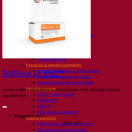
Nossa empresa
Sobre nós
Especialista em fermentação
O Campus Fermentis
Uma equipe apaixonada
Apoiando a criatividade
Grupo Lesaffre
Pesquisa e desenvolvimento
Levedura Superior da Fermentis
SafSour LP 652™
Caracterização do produto
Desenvolvimento de produto
Nossas marcas
Uma bactéria altamente confiável para criar cervejas ácidas
E2U™ – Easy To Use
equilibradas
SafYeast™
All In 1™
Fermentis Academy™
Pesquisar por:
Outros serviços
Siga-nos
Fabricação sob encomenda
Degustações de bebidas