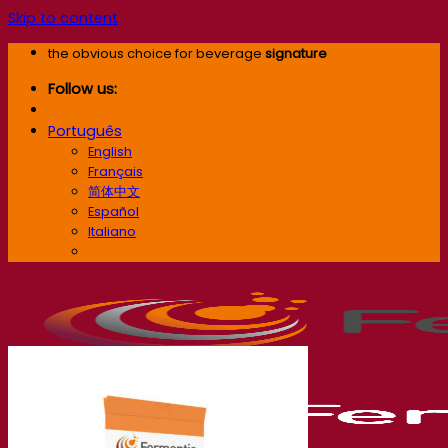
Skip to content
the obvious choice for beverage
signature
Follow us:
Português
English
Français
简体中文
Español
Italiano
Português