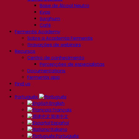
Base de Álcool Neutro
Kvas
Sorghum
Café
Fermentis Academy
Sobre a Academia Fermentis
Gravações de webinars
Recursos
Centro de conhecimento
Percepções de especialistas
Documentations
Fermentis app
Find us
Português
English
Français
简体中文
Español
Italiano
Português