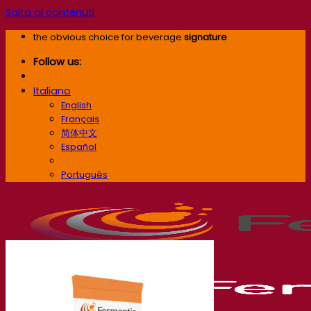
Salta ai contenuti
the obvious choice for beverage
signature
Follow us:
Italiano
English
Français
简体中文
Español
Italiano
Português