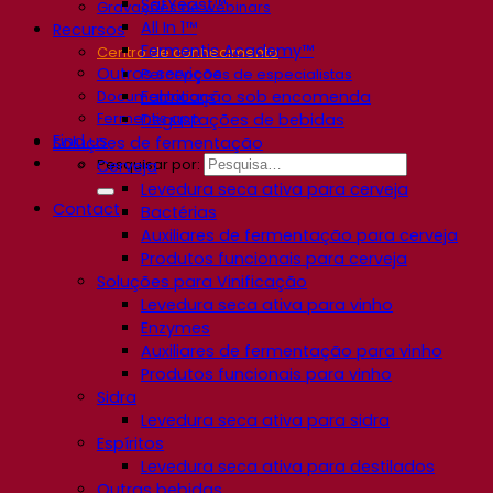
SafYeast™
Gravações de webinars
All In 1™
Recursos
Fermentis Academy™
Centro de conhecimento
Outros serviços
Percepções de especialistas
Fabricação sob encomenda
Documentations
Fermentis app
Degustações de bebidas
Find us
Soluções de fermentação
Pesquisar por:
Cerveja
Levedura seca ativa para cerveja
Contact
Bactérias
Auxiliares de fermentação para cerveja
Produtos funcionais para cerveja
Soluções para Vinificação
Levedura seca ativa para vinho
Enzymes
Auxiliares de fermentação para vinho
Produtos funcionais para vinho
Sidra
Levedura seca ativa para sidra
Espíritos
Levedura seca ativa para destilados
Outras bebidas