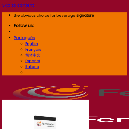
Skip to content
the obvious choice for beverage
signature
Follow us:
Português
English
Français
简体中文
Español
Italiano
Português