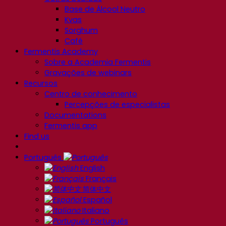
Base de Álcool Neutro
Kvas
Sorghum
Café
Fermentis Academy
Sobre a Academia Fermentis
Gravações de webinars
Recursos
Centro de conhecimento
Percepções de especialistas
Documentations
Fermentis app
Find us
Português
English
Français
简体中文
Español
Italiano
Português