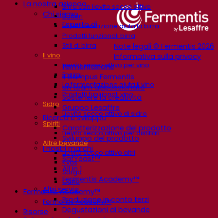
La nostra azienda
Birra con lievito secco attivo
Chi siamo
Batteri
Esperto di
La fermentazione aiuta la birra
Prodotti funzionali birra
Stili di birra
Note legali © Fermentis 2026
Il vino
Informativa sulla privacy
Lievito secco attivo per vino
fermentazione
Enzimi
Il Campus Fermentis
La fermentazione aiuta il vino
Un team appassionato
Prodotti funzionali vino
Sostenere la creatività
Sidro
Gruppo Lesaffre
Lievito secco attivo di sidro
Ricerca e sviluppo
Spiriti
Caratterizzazione del prodotto
Lievito secco attivo per distillati
Sviluppo del prodotto
Altre bevande
I nostri marchi
Lievito secco attivo altri
SafYeast™
Kvas
All In 1
Sorgo
Fermentis Academy™
Caffè
Altri servizi
Fermentis Academy™
Produzione in conto terzi
Fermentis Academy™
Degustazioni di bevande
Risorse