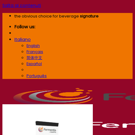
Salta ai contenuti
the obvious choice for beverage
signature
Follow us:
Italiano
English
Français
简体中文
Español
Italiano
Português