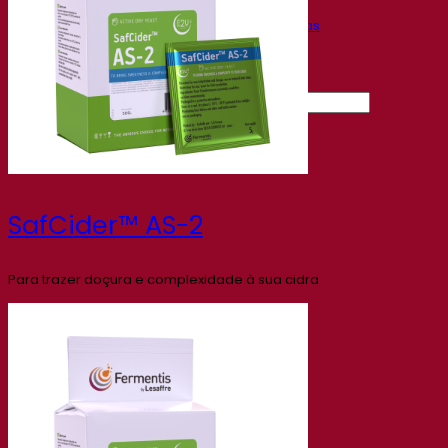
Centro de conhecimento
Percepções de especialistas
Documentations
Fermentis app
Find us
Pesquisar por:
Contact
SafCider™ AS-2
Para trazer doçura e complexidade à sua cidra