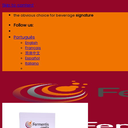
Skip to content
the obvious choice for beverage
signature
Follow us:
Português
English
Français
简体中文
Español
Italiano
Português