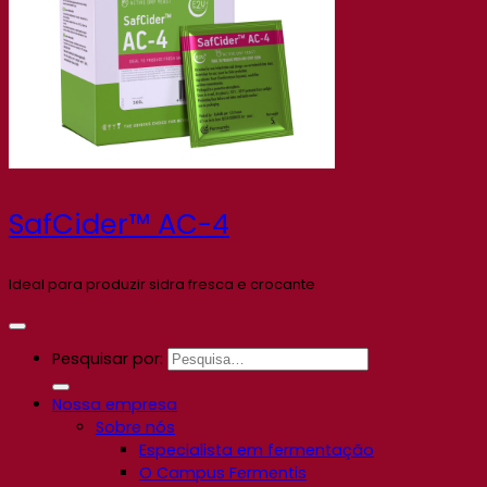
SafCider™ AC-4
Ideal para produzir sidra fresca e crocante
Pesquisar por:
Nossa empresa
Sobre nós
Especialista em fermentação
O Campus Fermentis