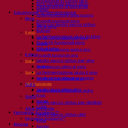
Produzione in conto terzi
Birra con lievito secco attivo
Degustazioni di bevande
Batteri
Soluzioni per la fermentazione
La fermentazione aiuta la birra
Birra
Prodotti funzionali birra
Birra con lievito secco attivo
Stili di birra
Batteri
Il vino
La fermentazione aiuta la birra
Lievito secco attivo per vino
Prodotti funzionali birra
Enzimi
Stili di birra
La fermentazione aiuta il vino
Il vino
Prodotti funzionali vino
Lievito secco attivo per vino
Sidro
Enzimi
Lievito secco attivo di sidro
La fermentazione aiuta il vino
Spiriti
Lievito secco attivo per distillati
Prodotti funzionali vino
Altre bevande
Sidro
Lievito secco attivo altri
Lievito secco attivo di sidro
Kvas
Spiriti
Sorgo
Lievito secco attivo per distillati
Caffè
Altre bevande
Fermentis Academy™
Lievito secco attivo altri
Fermentis Academy™
Kvas
Risorse
Sorgo