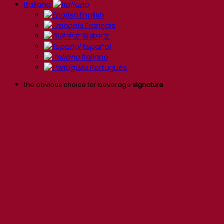
Italiano
English
Français
简体中文
Español
Italiano
Português
the obvious choice for beverage
signature