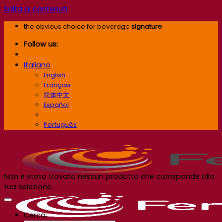
Salta ai contenuti
the obvious choice for beverage
signature
Follow us:
Italiano
English
Français
简体中文
Español
Italiano
Português
Non è stato trovato nessun prodotto che corrisponde alla
tua selezione.
Cerca: