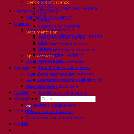
Centro di conoscenza
Caffè
Approfondimenti degli esperti
Fermentis Academy™
FAQ
Fermentis Academy™
Video
Risorse
Registrazioni webinar
Centro di conoscenza
Documentazioni
Approfondimenti degli esperti
Tips & Tricks per la birra
FAQ
Documentazione sul vino
Video
Documentazioni sugli alcolici
Registrazioni webinar
App Fermentis
Documentazioni
Applicazione Fermentis
Tips & Tricks per la birra
Trovaci
Documentazione sul vino
Calendario degli eventi
Documentazioni sugli alcolici
Elenco dei distributori
App Fermentis
Facciamo due chiacchiere
Notizie
Applicazione Fermentis
Trovaci
Cerca:
Calendario degli eventi
Contact
Elenco dei distributori
Facciamo due chiacchiere
Notizie