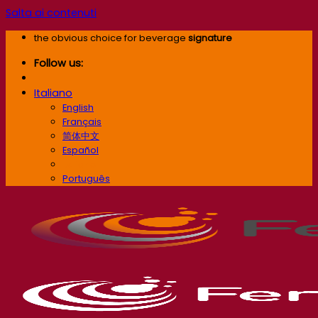
Salta ai contenuti
the obvious choice for beverage
signature
Follow us:
Italiano
English
Français
简体中文
Español
Italiano
Português