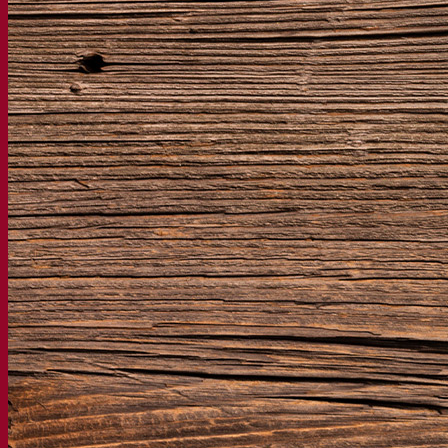
Birra con lievito secco attivo
Batteri
La fermentazione aiuta la birra
Prodotti funzionali birra
Stili di birra
Il vino
Lievito secco attivo per vino
Enzimi
La fermentazione aiuta il vino
Prodotti funzionali vino
Sidro
Lievito secco attivo di sidro
Spiriti
Lievito secco attivo per distillati
Altre bevande
Lievito secco attivo altri
Kvas
Sorgo
Caffè
Fermentis Academy™
Fermentis Academy™
Risorse