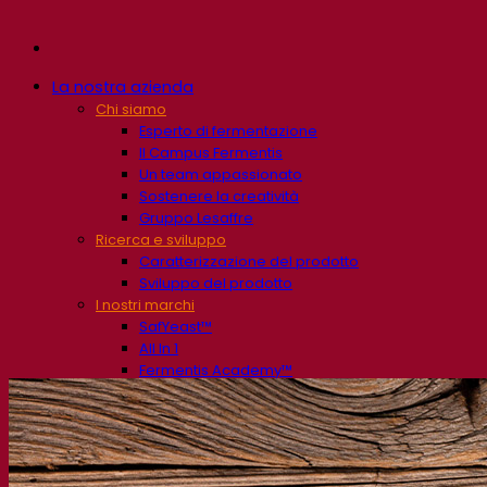
La nostra azienda
Chi siamo
Esperto di fermentazione
Il Campus Fermentis
Un team appassionato
Sostenere la creatività
Gruppo Lesaffre
Ricerca e sviluppo
Caratterizzazione del prodotto
Sviluppo del prodotto
I nostri marchi
SafYeast™
All In 1
Fermentis Academy™
Altri servizi
Produzione in conto terzi
Degustazioni di bevande
Soluzioni per la fermentazione
Birra