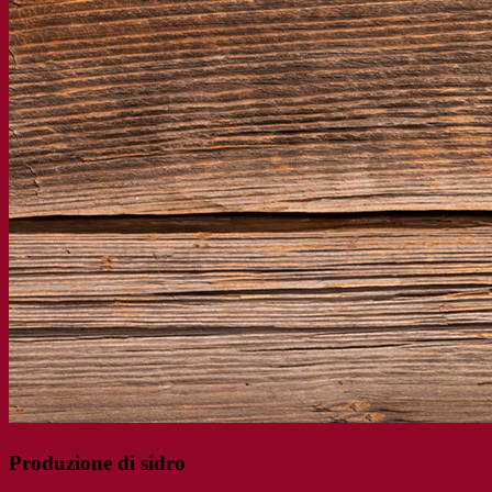
Centro di conoscenza
Approfondimenti degli esperti
FAQ
Video
Registrazioni webinar
Documentazioni
Tips & Tricks per la birra
Documentazione sul vino
Documentazioni sugli alcolici
App Fermentis
Applicazione Fermentis
Trovaci
Calendario degli eventi
Elenco dei distributori
Facciamo due chiacchiere
Notizie
Cerca:
Contact
Produzione di sidro