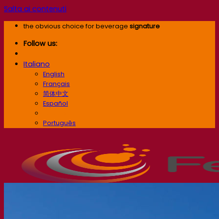
Salta ai contenuti
the obvious choice for beverage
signature
Follow us:
Italiano
English
Français
简体中文
Español
Italiano
Português