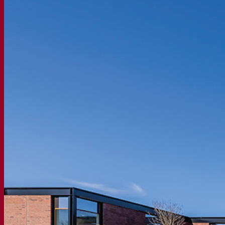
La nostra azienda
Chi siamo
Esperto di fermentazione
Il Campus Fermentis
Un team appassionato
Sostenere la creatività
Gruppo Lesaffre
Ricerca e sviluppo
Caratterizzazione del prodotto
Sviluppo del prodotto
I nostri marchi
SafYeast™
All In 1
Fermentis Academy™
Altri servizi
Produzione in conto terzi