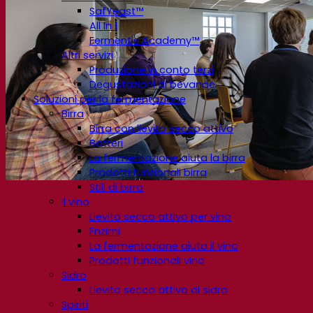
SafYeast™
All In 1
Fermentis Academy™
Altri servizi
Produzione in conto terzi
Degustazioni di bevande
Soluzioni per la fermentazione
Birra
Birra con lievito secco attivo
Batteri
La fermentazione aiuta la birra
Prodotti funzionali birra
Stili di birra
Il vino
Lievito secco attivo per vino
Enzimi
La fermentazione aiuta il vino
Prodotti funzionali vino
Sidro
Lievito secco attivo di sidro
Spiriti