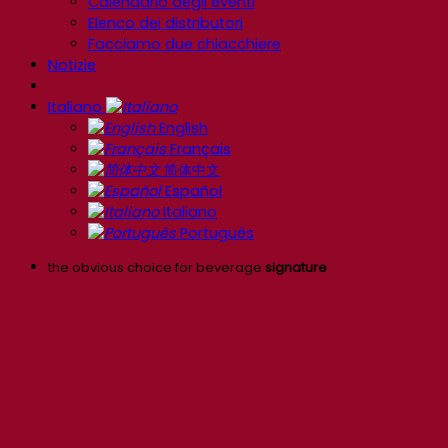
Calendario degli eventi
Elenco dei distributori
Facciamo due chiacchiere
Notizie
Italiano
English
Français
简体中文
Español
Italiano
Português
the obvious choice for beverage
signature