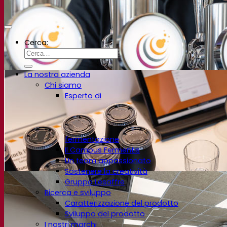
Cerca:
Seguici
La nostra azienda
Chi siamo
Esperto di
Note legali © Fermentis 2026
Informativa sulla privacy
fermentazione
Il Campus Fermentis
Un team appassionato
Sostenere la creatività
Gruppo Lesaffre
Ricerca e sviluppo
Caratterizzazione del prodotto
Sviluppo del prodotto
I nostri marchi