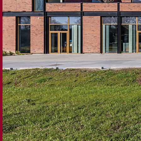
Degustazioni di bevande
Soluzioni per la fermentazione
Birra
Birra con lievito secco attivo
Batteri
La fermentazione aiuta la birra
Prodotti funzionali birra
Stili di birra
Il vino
Lievito secco attivo per vino
Enzimi
La fermentazione aiuta il vino
Prodotti funzionali vino
Sidro
Lievito secco attivo di sidro
Spiriti
Lievito secco attivo per distillati
Altre bevande
Lievito secco attivo altri
Kvas
Sorgo
Caffè