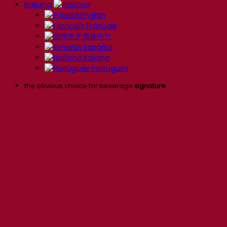
Italiano
English
Français
简体中文
Español
Italiano
Português
the obvious choice for beverage
signature