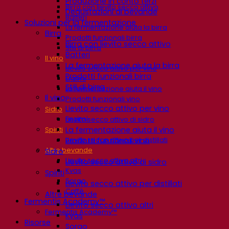
Produzione in conto terzi
Birra con lievito secco attivo
Degustazioni di bevande
Batteri
Soluzioni per la fermentazione
La fermentazione aiuta la birra
Birra
Prodotti funzionali birra
Birra con lievito secco attivo
Stili di birra
Batteri
Il vino
La fermentazione aiuta la birra
Lievito secco attivo per vino
Prodotti funzionali birra
Enzimi
Stili di birra
La fermentazione aiuta il vino
Il vino
Prodotti funzionali vino
Lievito secco attivo per vino
Sidro
Enzimi
Lievito secco attivo di sidro
La fermentazione aiuta il vino
Spiriti
Lievito secco attivo per distillati
Prodotti funzionali vino
Altre bevande
Sidro
Lievito secco attivo altri
Lievito secco attivo di sidro
Kvas
Spiriti
Sorgo
Lievito secco attivo per distillati
Caffè
Altre bevande
Fermentis Academy™
Lievito secco attivo altri
Fermentis Academy™
Kvas
Risorse
Sorgo