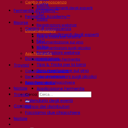
Centro di conoscenza
Caffè
Approfondimenti degli esperti
Fermentis Academy™
FAQ
Fermentis Academy™
Video
Risorse
Registrazioni webinar
Centro di conoscenza
Documentazioni
Approfondimenti degli esperti
Tips & Tricks per la birra
FAQ
Documentazione sul vino
Video
Documentazioni sugli alcolici
Registrazioni webinar
App Fermentis
Documentazioni
Applicazione Fermentis
Tips & Tricks per la birra
Trovaci
Documentazione sul vino
Calendario degli eventi
Documentazioni sugli alcolici
Elenco dei distributori
App Fermentis
Facciamo due chiacchiere
Notizie
Applicazione Fermentis
Trovaci
Cerca:
Calendario degli eventi
Contact
Elenco dei distributori
Facciamo due chiacchiere
Notizie