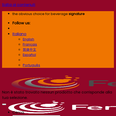
Salta ai contenuti
the obvious choice for beverage
signature
Follow us:
Italiano
English
Français
简体中文
Español
Italiano
Português
Non è stato trovato nessun prodotto che corrisponde alla
tua selezione.
Cerca: