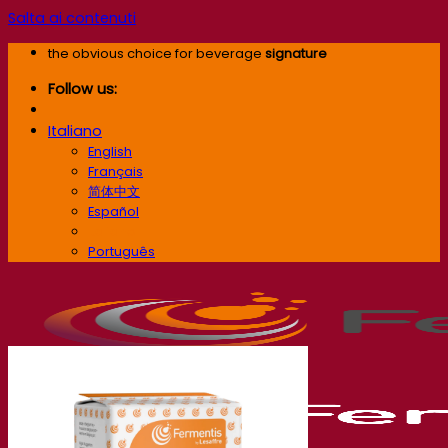
Salta ai contenuti
the obvious choice for beverage
signature
Follow us:
Italiano
English
Français
简体中文
Español
Italiano
Português