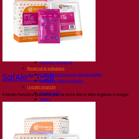
La nostra azienda
Chi siamo
Esperto di fermentazione
Il Campus Fermentis
Un team appassionato
Sostenere la creatività
Gruppo Lesaffre
Ricerca e sviluppo
Caratterizzazione del prodotto
SafAle™ T-58
Sviluppo del prodotto
I nostri marchi
SafYeast™
Il lievito fenolico perfetto per le birre Ale in stile inglese o belga
All In 1
Fermentis Academy™
Altri servizi
Produzione in conto terzi
Degustazioni di bevande
Soluzioni per la fermentazione
Birra