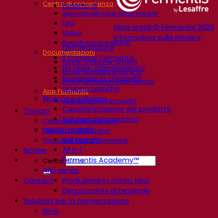
Centro di conoscenza
Esperto di
Approfondimenti degli esperti
FAQ
Note legali © Fermentis 2026
Video
Informativa sulla privacy
Registrazioni webinar
fermentazione
Documentazioni
Il Campus Fermentis
Tips & Tricks per la birra
Un team appassionato
Documentazione sul vino
Sostenere la creatività
Documentazioni sugli alcolici
Gruppo Lesaffre
App Fermentis
Ricerca e sviluppo
Applicazione Fermentis
Caratterizzazione del prodotto
Trovaci
Sviluppo del prodotto
Calendario degli eventi
I nostri marchi
Elenco dei distributori
SafYeast™
Facciamo due chiacchiere
All In 1
Notizie
Fermentis Academy™
Cerca:
Altri servizi
Contact
Produzione in conto terzi
Degustazioni di bevande
Soluzioni per la fermentazione
Birra