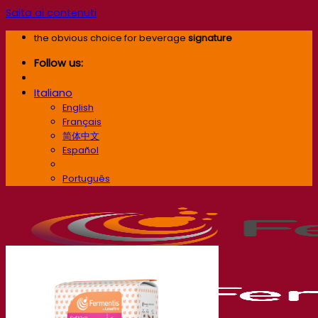
Salta ai contenuti
the obvious choice for beverage
signature
Follow us:
Italiano
English
Français
简体中文
Español
Italiano
Português