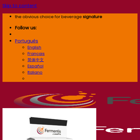
Skip to content
the obvious choice for beverage
signature
Follow us:
Português
English
Français
简体中文
Español
Italiano
Português