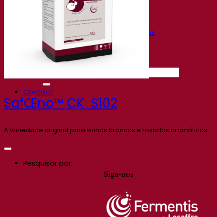
Gravações de webinars
Recursos
Centro de conhecimento
Percepções de especialistas
Documentations
Fermentis app
Find us
Pesquisar por:
Contact
SafŒno™ CK S102
A variedade original para vinhos brancos e rosados aromáticos
Pesquisar por:
Siga-nos