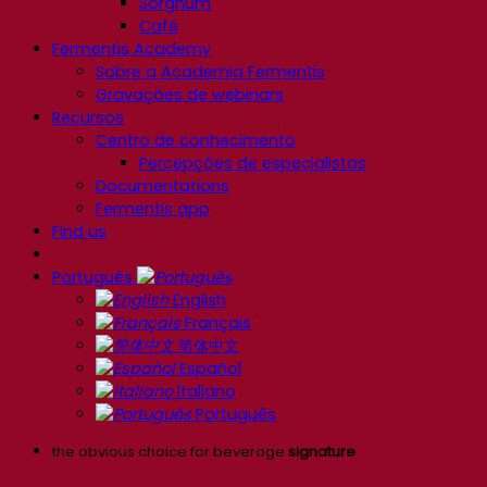
Sorghum
Café
Fermentis Academy
Sobre a Academia Fermentis
Gravações de webinars
Recursos
Centro de conhecimento
Percepções de especialistas
Documentations
Fermentis app
Find us
Português
English
Français
简体中文
Español
Italiano
Português
the obvious choice for beverage
signature