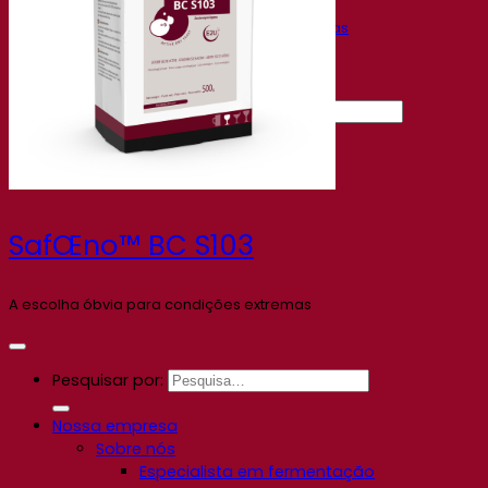
Centro de conhecimento
Percepções de especialistas
Documentations
Fermentis app
Find us
Pesquisar por:
Contact
SafŒno™ BC S103
A escolha óbvia para condições extremas
Pesquisar por:
Nossa empresa
Sobre nós
Especialista em fermentação