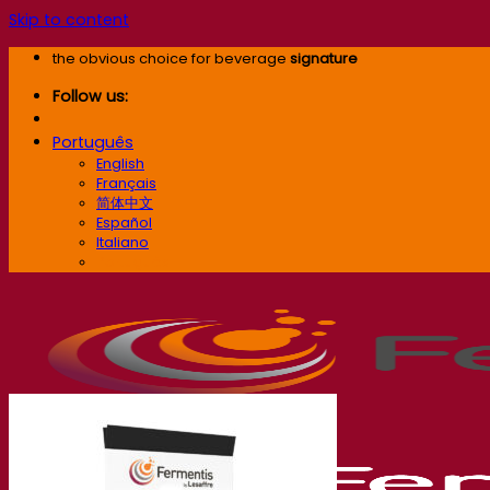
Skip to content
the obvious choice for beverage
signature
Follow us:
Português
English
Français
简体中文
Español
Italiano
Português