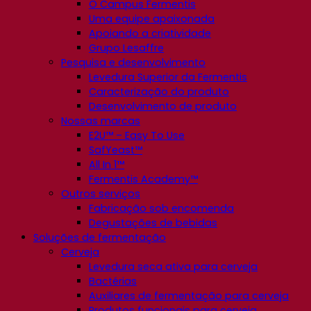
O Campus Fermentis
Uma equipe apaixonada
Apoiando a criatividade
Grupo Lesaffre
Pesquisa e desenvolvimento
Levedura Superior da Fermentis
Caracterização do produto
Desenvolvimento de produto
Nossas marcas
E2U™ – Easy To Use
SafYeast™
All In 1™
Fermentis Academy™
Outros serviços
Fabricação sob encomenda
Degustações de bebidas
Soluções de fermentação
Cerveja
Levedura seca ativa para cerveja
Bactérias
Auxiliares de fermentação para cerveja
Produtos funcionais para cerveja