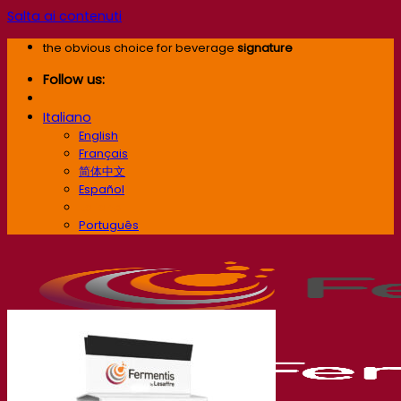
Salta ai contenuti
the obvious choice for beverage
signature
Follow us:
Italiano
English
Français
简体中文
Español
Italiano
Português