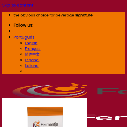
Skip to content
the obvious choice for beverage
signature
Follow us:
Português
English
Français
简体中文
Español
Italiano
Português