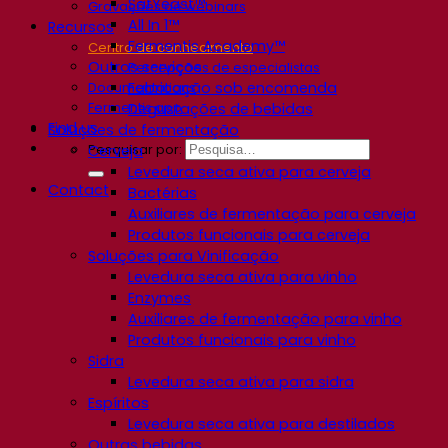
SafYeast™
Gravações de webinars
All In 1™
Recursos
Fermentis Academy™
Centro de conhecimento
Outros serviços
Percepções de especialistas
Fabricação sob encomenda
Documentations
Fermentis app
Degustações de bebidas
Find us
Soluções de fermentação
Pesquisar por:
Cerveja
Levedura seca ativa para cerveja
Contact
Bactérias
Auxiliares de fermentação para cerveja
Produtos funcionais para cerveja
Soluções para Vinificação
Levedura seca ativa para vinho
Enzymes
Auxiliares de fermentação para vinho
Produtos funcionais para vinho
Sidra
Levedura seca ativa para sidra
Espíritos
Levedura seca ativa para destilados
Outras bebidas