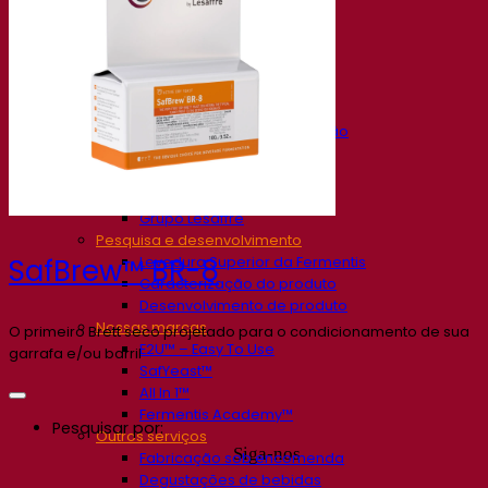
Nossa empresa
Sobre nós
Especialista em fermentação
O Campus Fermentis
Uma equipe apaixonada
Apoiando a criatividade
Grupo Lesaffre
Pesquisa e desenvolvimento
Levedura Superior da Fermentis
SafBrew™ BR-8
Caracterização do produto
Desenvolvimento de produto
Nossas marcas
O primeiro Brett seco projetado para o condicionamento de sua
E2U™ – Easy To Use
garrafa e/ou barril
SafYeast™
All In 1™
Fermentis Academy™
Pesquisar por:
Outros serviços
Siga-nos
Fabricação sob encomenda
Degustações de bebidas