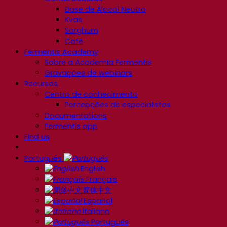
Base de Álcool Neutro
Kvas
Sorghum
Café
Fermentis Academy
Sobre a Academia Fermentis
Gravações de webinars
Recursos
Centro de conhecimento
Percepções de especialistas
Documentations
Fermentis app
Find us
Português
English
Français
简体中文
Español
Italiano
Português