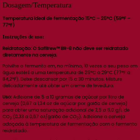
Dosagem/Temperatura
Temperatura ideal de fermentação 15°C – 25°C (59°F –
77°F)
Instruções de uso:
Reidratação:
O SafBrew™ BR-8 não deve ser reidratado
diretamente na cerveja.
Polvilhe o fermento em, no mínimo, 10 vezes o seu peso em
água estéril a uma temperatura de 25°C a 29°C (77°F a
84,2°F). Deixe descansar por 15 a 30 minutos. Misture
delicadamente até obter um creme de levedura.
Uso:
Adicione de 5 a 10 gramas de açúcar por litro de
cerveja (0,67 a 1,34 oz de açúcar por galão de cerveja)
para obter uma saturação adicional de 2,5 a 5,0 g/L de
CO
(0,33 a 0,67 oz/galão de CO
). Adicione a cerveja
2
2
adoçada à temperatura de fermentação com o fermento
reidratado.