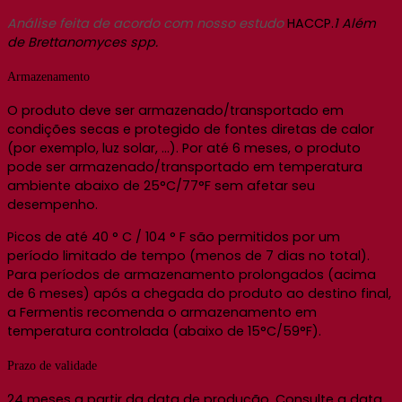
Análise feita de acordo com nosso estudo
HACCP.
1 Além
de Brettanomyces spp.
Armazenamento
O produto deve ser armazenado/transportado em
condições secas e protegido de fontes diretas de calor
(por exemplo, luz solar, …). Por até 6 meses, o produto
pode ser armazenado/transportado em temperatura
ambiente abaixo de 25°C/77°F sem afetar seu
desempenho.
Picos de até 40 ° C / 104 ° F são permitidos por um
período limitado de tempo (menos de 7 dias no total).
Para períodos de armazenamento prolongados (acima
de 6 meses) após a chegada do produto ao destino final,
a Fermentis recomenda o armazenamento em
temperatura controlada (abaixo de 15°C/59°F).
Prazo de validade
24 meses a partir da data de produção. Consulte a data