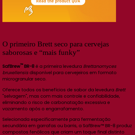
O primeiro Brett seco para cervejas
saborosas e “mais funky”
™
SafBrew
BR-8
é a primeira levedura
Brettanomyces
bruxellensis
disponível para cervejeiros em formato
microgranular seco.
Oferece todos os benefícios de sabor da levedura
Brett
"selvagem", mas com mais controle e confiabilidade,
eliminando o risco de carbonatação excessiva e
vazamento após o engarrafamento.
Selecionada especificamente para fermentação
secundária em garrafas ou barris, a SafBrew™ BR-8 produz
compostos fenólicos que criam um toque final distinto