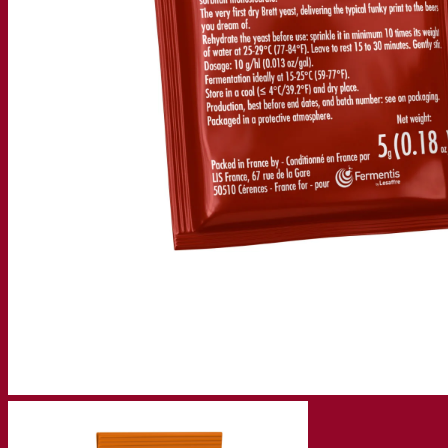
Gravações de webinars
Recursos
Centro de conhecimento
Percepções de especialistas
Documentations
Fermentis app
Find us
Pesquisar por:
Contact