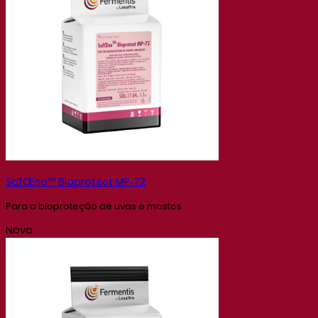
SafŒno™ Bioprotect MP‑72
Para a bioproteção de uvas e mostos
Novo