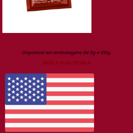
Disponível em embalagens de 5g e 100g.
BAIXE A FICHA TÉCNICA