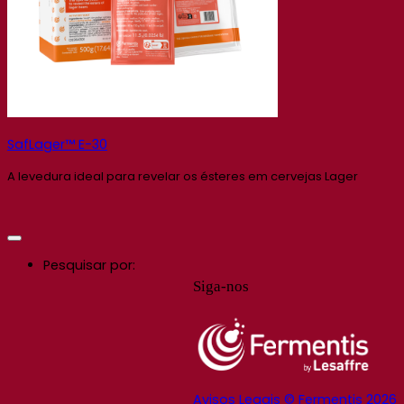
SafLager™ E-30
A levedura ideal para revelar os ésteres em cervejas Lager
Pesquisar por:
Siga-nos
Avisos Legais © Fermentis 2026