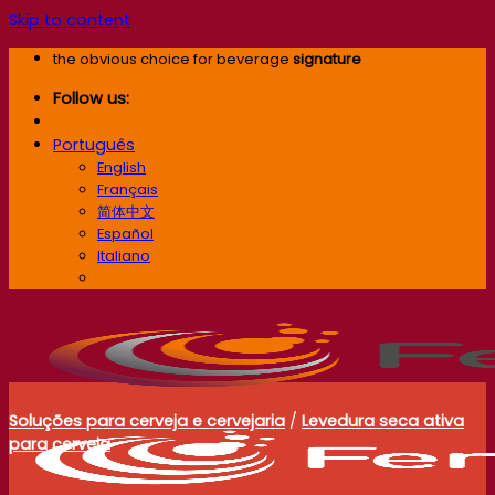
Skip to content
the obvious choice for beverage
signature
Follow us:
Português
English
Français
简体中文
Español
Italiano
Português
Soluções para cerveja e cervejaria
/
Levedura seca ativa
para cerveja