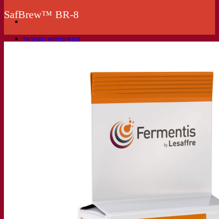
SafBrew™ BR-8
Nossa empresa
Sobre nós
Especialista em fermentação
O Campus Fermentis
Uma equipe apaixonada
Apoiando a criatividade
Grupo Lesaffre
Pesquisa e desenvolvimento
Levedura Superior da Fermentis
Caracterização do produto
Desenvolvimento de produto
Nossas marcas
E2U™ – Easy To Use
SafYeast™
All In 1™
Fermentis Academy™
Outros serviços
Fabricação sob encomenda
Degustações de bebidas