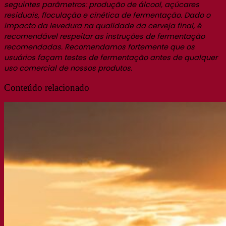
seguintes parâmetros: produção de álcool, açúcares
residuais, floculação e cinética de fermentação. Dado o
impacto da levedura na qualidade da cerveja final, é
recomendável respeitar as instruções de fermentação
recomendadas. Recomendamos fortemente que os
usuários façam testes de fermentação antes de qualquer
uso comercial de nossos produtos.
Conteúdo relacionado