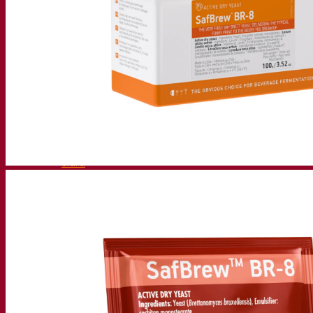
Soluções de fermentação
Cerveja
Levedura seca ativa para cerveja
Bactérias
Auxiliares de fermentação para cerveja
Produtos funcionais para cerveja
Soluções para Vinificação
Levedura seca ativa para vinho
Enzymes
Auxiliares de fermentação para vinho
Produtos funcionais para vinho
Sidra
Levedura seca ativa para sidra
Espíritos
Levedura seca ativa para destilados
Outras bebidas
Base de Álcool Neutro
Kvas
Sorghum
Café
Fermentis Academy
Sobre a Academia Fermentis