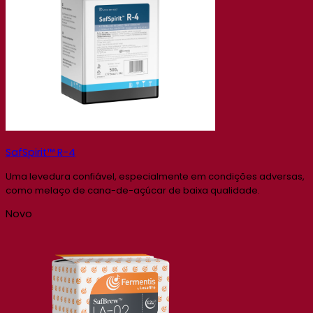
SafSpirit™ R-4
Uma levedura confiável, especialmente em condições adversas,
como melaço de cana-de-açúcar de baixa qualidade.
Novo