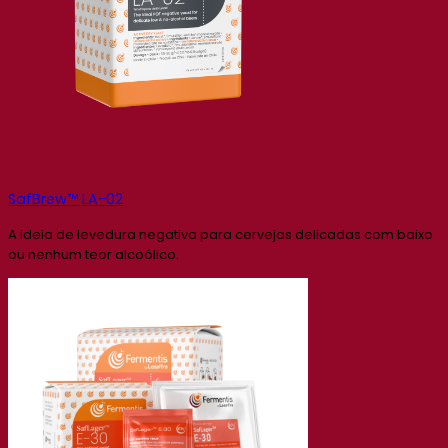
SafBrew™ LA-02
A ideia de levedura negativa para cervejas delicadas com baixo
ou nenhum teor alcoólico.