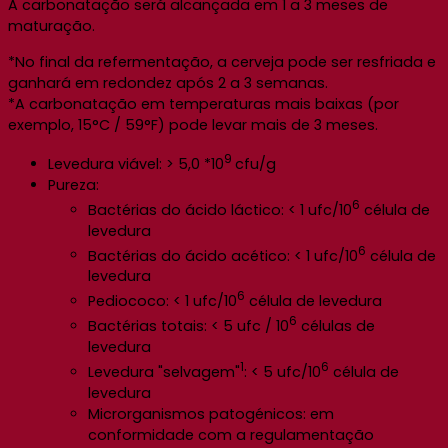
A carbonatação será alcançada em 1 a 3 meses de
maturação.
*No final da refermentação, a cerveja pode ser resfriada e
ganhará em redondez após 2 a 3 semanas.
*A carbonatação em temperaturas mais baixas (por
exemplo, 15°C / 59°F) pode levar mais de 3 meses.
9
Levedura viável: > 5,0 *10
cfu/g
Pureza:
6
Bactérias do ácido láctico: < 1 ufc/10
célula de
levedura
6
Bactérias do ácido acético: < 1 ufc/10
célula de
levedura
6
Pediococo: < 1 ufc/10
célula de levedura
6
Bactérias totais: < 5 ufc / 10
células de
levedura
1
6
Levedura "selvagem"
: < 5 ufc/10
célula de
levedura
Microrganismos patogénicos: em
conformidade com a regulamentação