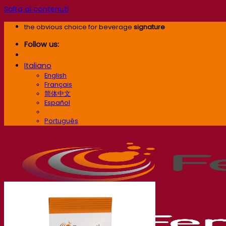
Salta ai contenuti
the obvious choice for beverage
signature
Follow us:
Italiano
English
Français
简体中文
Español
Italiano
Português