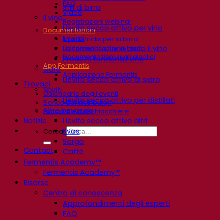
FAQ
Stili di birra
Video
Il vino
Registrazioni webinar
Lievito secco attivo per vino
Documentazioni
Enzimi
Tips & Tricks per la birra
Documentazione sul vino
La fermentazione aiuta il vino
Documentazioni sugli alcolici
Prodotti funzionali vino
App Fermentis
Sidro
Applicazione Fermentis
Lievito secco attivo di sidro
Trovaci
Spiriti
Calendario degli eventi
Lievito secco attivo per distillati
Elenco dei distributori
Altre bevande
Facciamo due chiacchiere
Notizie
Lievito secco attivo altri
Kvas
Cerca:
Sorgo
Contact
Caffè
Fermentis Academy™
Fermentis Academy™
Risorse
Centro di conoscenza
Approfondimenti degli esperti
FAQ