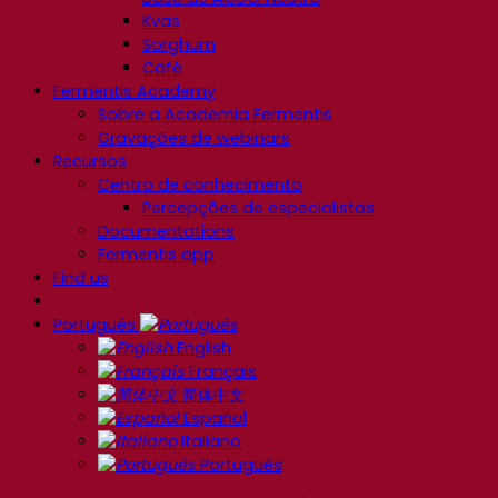
Kvas
Sorghum
Café
Fermentis Academy
Sobre a Academia Fermentis
Gravações de webinars
Recursos
Centro de conhecimento
Percepções de especialistas
Documentations
Fermentis app
Find us
Português
English
Français
简体中文
Español
Italiano
Português