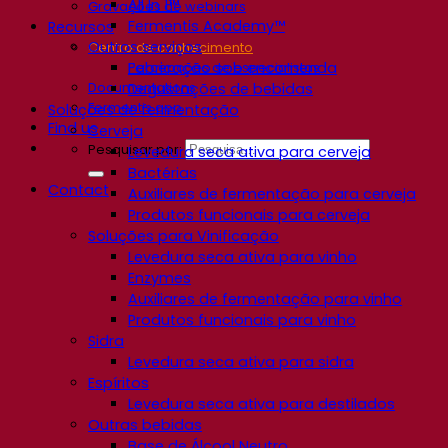
All In 1™
Gravações de webinars
Fermentis Academy™
Recursos
Outros serviços
Centro de conhecimento
Fabricação sob encomenda
Percepções de especialistas
Documentations
Degustações de bebidas
Fermentis app
Soluções de fermentação
Find us
Cerveja
Pesquisar por:
Levedura seca ativa para cerveja
Bactérias
Contact
Auxiliares de fermentação para cerveja
Produtos funcionais para cerveja
Soluções para Vinificação
Levedura seca ativa para vinho
Enzymes
Auxiliares de fermentação para vinho
Produtos funcionais para vinho
Sidra
Levedura seca ativa para sidra
Espíritos
Levedura seca ativa para destilados
Outras bebidas
Base de Álcool Neutro