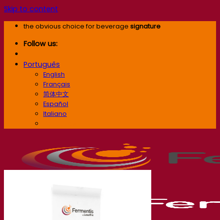
Skip to content
the obvious choice for beverage
signature
Follow us:
Português
English
Français
简体中文
Español
Italiano
Português