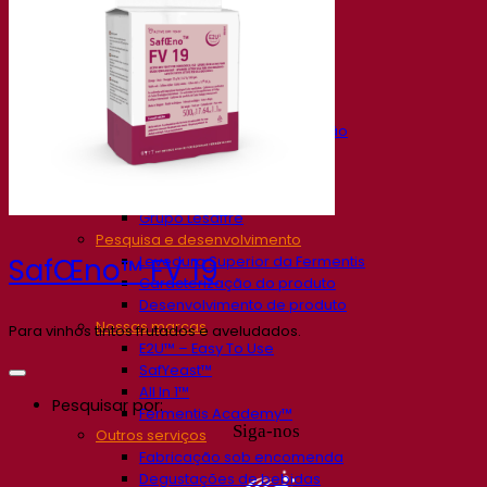
Nossa empresa
Sobre nós
Especialista em fermentação
O Campus Fermentis
Uma equipe apaixonada
Apoiando a criatividade
Grupo Lesaffre
Pesquisa e desenvolvimento
Levedura Superior da Fermentis
SafŒno™ FV 19
Caracterização do produto
Desenvolvimento de produto
Nossas marcas
Para vinhos tintos frutados e aveludados.
E2U™ – Easy To Use
SafYeast™
All In 1™
Pesquisar por:
Fermentis Academy™
Siga-nos
Outros serviços
Fabricação sob encomenda
Degustações de bebidas