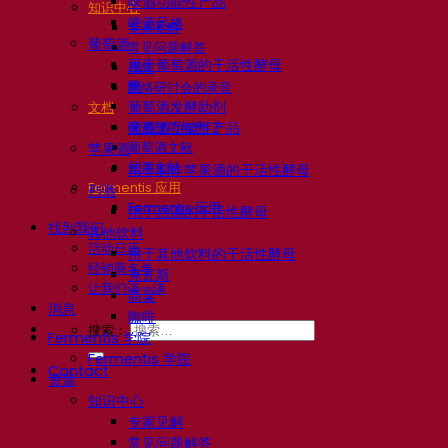
啤酒功能性产品
知识中心
啤酒风格
专家见解
葡萄酒
常见问题解答
用于葡萄酒的干活性酵母
视频
酶
网络研讨会的录音
葡萄酒发酵助剂
文档
啤酒技巧与窍门
葡萄酒功能性产品
葡萄酒文献
苹果酒
烈酒文献
用于制作苹果酒的干活性酵母
Fermentis 应用
烈酒
Fermentis 应用
用于烈酒的干活性酵母
找到我们
其他饮料
活动日历
用于其他饮料的干活性酵母
经销商名单
克瓦斯
让我们谈一谈
高粱
消息
咖啡
搜索：
Fermentis 学院
Fermentis 学院
Contact
资源
知识中心
专家见解
常见问题解答