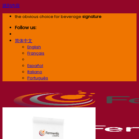
跳到内容
the obvious choice for beverage
signature
Follow us:
简体中文
English
Français
简体中文
Español
Italiano
Português