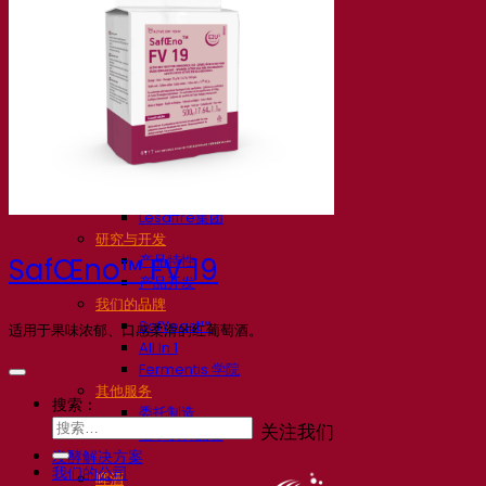
我们的公司
关于我们
发酵专家
Fermentis 园区
充满热情的团队
支持创造力
Lesaffre集团
研究与开发
产品特性
SafŒno™ FV 19
产品开发
我们的品牌
SafYeast™
适用于果味浓郁、口感柔滑的红葡萄酒。
All In 1
Fermentis 学院
其他服务
搜索：
委托制造
关注我们
酒水饮料品鉴
发酵解决方案
我们的公司
啤酒