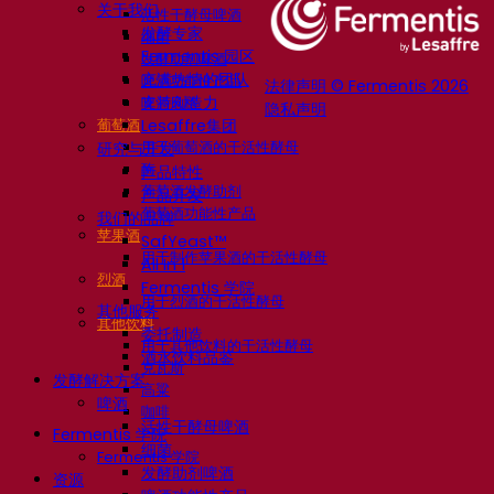
关于我们
活性干酵母啤酒
发酵专家
细菌
Fermentis 园区
发酵助剂啤酒
充满热情的团队
啤酒功能性产品
法律声明 © Fermentis 2026
支持创造力
啤酒风格
隐私声明
葡萄酒
Lesaffre集团
用于葡萄酒的干活性酵母
研究与开发
酶
产品特性
葡萄酒发酵助剂
产品开发
葡萄酒功能性产品
我们的品牌
苹果酒
SafYeast™
用于制作苹果酒的干活性酵母
All In 1
烈酒
Fermentis 学院
用于烈酒的干活性酵母
其他服务
其他饮料
委托制造
用于其他饮料的干活性酵母
酒水饮料品鉴
克瓦斯
发酵解决方案
高粱
啤酒
咖啡
活性干酵母啤酒
Fermentis 学院
细菌
Fermentis 学院
发酵助剂啤酒
资源