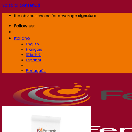
Salta ai contenuti
the obvious choice for beverage
signature
Follow us:
Italiano
English
Français
简体中文
Español
Italiano
Português