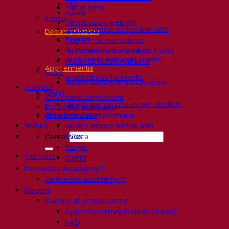
FAQ
Stili di birra
Video
Il vino
Registrazioni webinar
Lievito secco attivo per vino
Documentazioni
Enzimi
Tips & Tricks per la birra
Documentazione sul vino
La fermentazione aiuta il vino
Documentazioni sugli alcolici
Prodotti funzionali vino
App Fermentis
Sidro
Applicazione Fermentis
Lievito secco attivo di sidro
Trovaci
Spiriti
Calendario degli eventi
Lievito secco attivo per distillati
Elenco dei distributori
Altre bevande
Facciamo due chiacchiere
Notizie
Lievito secco attivo altri
Kvas
Cerca:
Sorgo
Contact
Caffè
Fermentis Academy™
Fermentis Academy™
Risorse
Centro di conoscenza
Approfondimenti degli esperti
FAQ