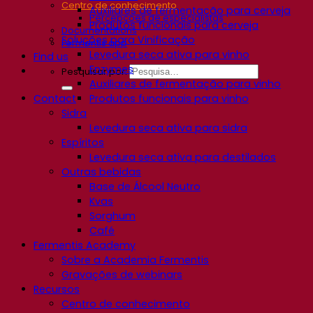
Centro de conhecimento
Auxiliares de fermentação para cerveja
Percepções de especialistas
Produtos funcionais para cerveja
Documentations
Soluções para Vinificação
Fermentis app
Levedura seca ativa para vinho
Find us
Enzymes
Pesquisar por:
Auxiliares de fermentação para vinho
Contact
Produtos funcionais para vinho
Sidra
Levedura seca ativa para sidra
Espíritos
Levedura seca ativa para destilados
Outras bebidas
Base de Álcool Neutro
Kvas
Sorghum
Café
Fermentis Academy
Sobre a Academia Fermentis
Gravações de webinars
Recursos
Centro de conhecimento