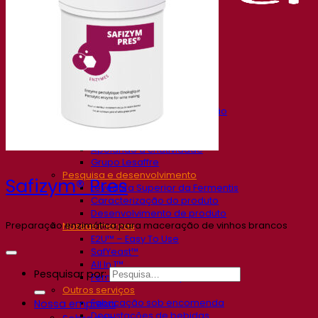
Nossa empresa
Sobre nós
Especialista em fermentação
O Campus Fermentis
Uma equipe apaixonada
Apoiando a criatividade
Grupo Lesaffre
Pesquisa e desenvolvimento
Safizym® Pres
Levedura Superior da Fermentis
Caracterização do produto
Desenvolvimento de produto
Preparação enzimática para maceração de vinhos brancos
Nossas marcas
E2U™ – Easy To Use
SafYeast™
All In 1™
Pesquisar por:
Fermentis Academy™
Outros serviços
Fabricação sob encomenda
Nossa empresa
Degustações de bebidas