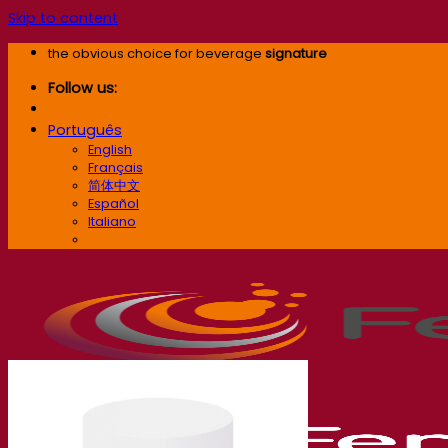
Skip to content
the obvious choice for beverage
signature
Follow us:
Português
English
Français
简体中文
Español
Italiano
Português