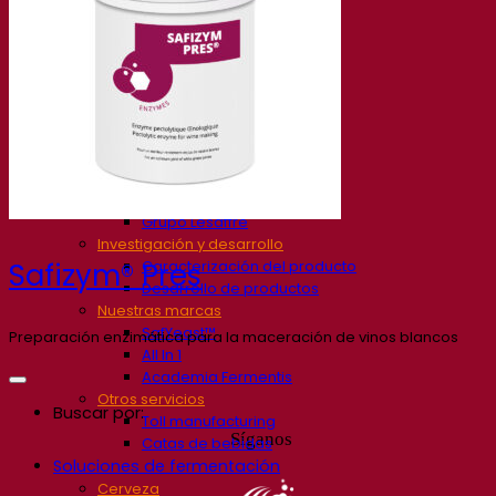
Nuestra empresa
Sobre nosotros
Expertos en fermentación
El Campus de Fermentis
Un equipo apasionado
Apoyando la creatividad
Grupo Lesaffre
Investigación y desarrollo
Caracterización del producto
Safizym® Pres
Desarrollo de productos
Nuestras marcas
SafYeast™
Preparación enzimática para la maceración de vinos blancos
All In 1
Academia Fermentis
Otros servicios
Buscar por:
Toll manufacturing
Síganos
Catas de bebidas
Soluciones de fermentación
Cerveza