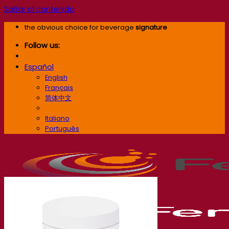
Saltar al contenido
the obvious choice for beverage
signature
Follow us:
Español
English
Français
简体中文
Español
Italiano
Português