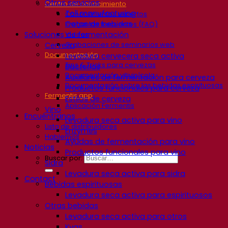
Otros servicios
Centro de conocimiento
Toll manufacturing
Conocimientos expertos
Catas de bebidas
Preguntas frecuentes (FAQ)
Soluciones de fermentación
Videos
Grabaciones de seminarios web
Cerveza
Documentación
Levadura cervecera seca activa
Tips & Tricks para cervezas
Bacterias
Documentación vitivinícola
Auxiliares de fermentación para cerveza
Documentación sobre las bebidas espirituosas
Productos funcionales para cerveza
Fermentis app
Estilos de cerveza
Aplicación Fermentis
Vino
Encuéntranos
Levadura seca activa para vino
Lista de distribuidores
Enzymes
Hablemos
Ayudas de fermentación para vino
Noticias
Productos funcionales para vino
Buscar por:
Sidra
Levadura seca activa para sidra
Contact
Bebidas espirituosas
Levadura seca activa para espirituosos
Otras bebidas
Levadura seca activa para otros
Kvas