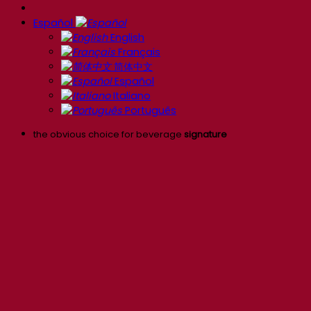
Español
English
Français
简体中文
Español
Italiano
Português
the obvious choice for beverage
signature