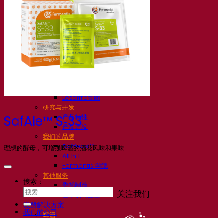
我们的公司
关于我们
发酵专家
Fermentis 园区
充满热情的团队
支持创造力
Lesaffre集团
研究与开发
产品特性
SafAle™ S‑33
产品开发
我们的品牌
SafYeast™
理想的酵母，可增强啤酒的酒花风味和果味
All In 1
Fermentis 学院
其他服务
搜索：
委托制造
关注我们
酒水饮料品鉴
发酵解决方案
我们的公司
啤酒