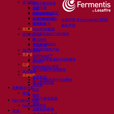
关于我们
活性干酵母啤酒
发酵专家
细菌
Fermentis 园区
发酵助剂啤酒
充满热情的团队
啤酒功能性产品
法律声明 © Fermentis 2026
支持创造力
啤酒风格
隐私声明
葡萄酒
Lesaffre集团
用于葡萄酒的干活性酵母
研究与开发
酶
产品特性
葡萄酒发酵助剂
产品开发
葡萄酒功能性产品
我们的品牌
苹果酒
SafYeast™
用于制作苹果酒的干活性酵母
All In 1
烈酒
Fermentis 学院
用于烈酒的干活性酵母
其他服务
其他饮料
委托制造
用于其他饮料的干活性酵母
酒水饮料品鉴
克瓦斯
发酵解决方案
高粱
啤酒
咖啡
活性干酵母啤酒
Fermentis 学院
细菌
Fermentis 学院
发酵助剂啤酒
资源