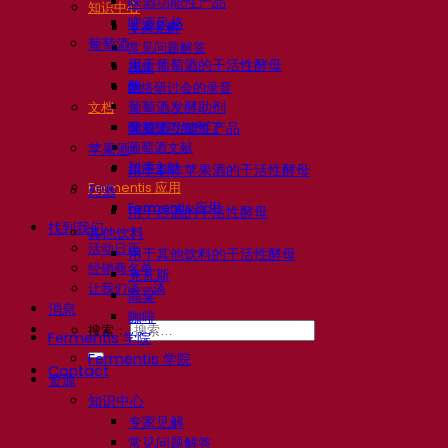
啤酒功能性产品
知识中心
啤酒风格
专家见解
葡萄酒
常见问题解答
用于葡萄酒的干活性酵母
视频
酶
网络研讨会的录音
葡萄酒发酵助剂
文档
啤酒技巧与窍门
葡萄酒功能性产品
葡萄酒文献
苹果酒
烈酒文献
用于制作苹果酒的干活性酵母
Fermentis 应用
烈酒
Fermentis 应用
用于烈酒的干活性酵母
找到我们
其他饮料
活动日历
用于其他饮料的干活性酵母
经销商名单
克瓦斯
让我们谈一谈
高粱
消息
咖啡
搜索：
Fermentis 学院
Fermentis 学院
Contact
资源
知识中心
专家见解
常见问题解答