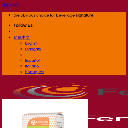
跳到内容
the obvious choice for beverage
signature
Follow us:
简体中文
English
Français
简体中文
Español
Italiano
Português