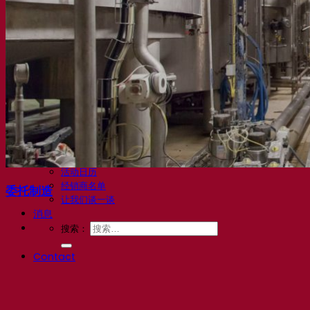
知识中心
专家见解
常见问题解答
视频
网络研讨会的录音
文档
啤酒技巧与窍门
葡萄酒文献
烈酒文献
Fermentis 应用
Fermentis 应用
找到我们
活动日历
经销商名单
委托制造
让我们谈一谈
消息
搜索：
Contact