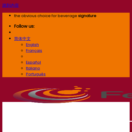
跳到内容
the obvious choice for beverage
signature
Follow us:
简体中文
English
Français
简体中文
Español
Italiano
Português