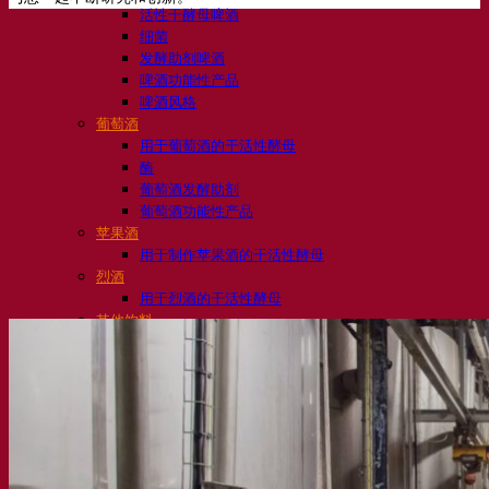
活性干酵母啤酒
细菌
发酵助剂啤酒
啤酒功能性产品
啤酒风格
葡萄酒
用于葡萄酒的干活性酵母
酶
葡萄酒发酵助剂
葡萄酒功能性产品
苹果酒
用于制作苹果酒的干活性酵母
烈酒
用于烈酒的干活性酵母
其他饮料
用于其他饮料的干活性酵母
克瓦斯
高粱
咖啡
Fermentis 学院
Fermentis 学院
资源