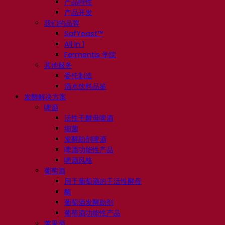
产品特性
产品开发
我们的品牌
SafYeast™
All In 1
Fermentis 学院
其他服务
委托制造
酒水饮料品鉴
发酵解决方案
啤酒
活性干酵母啤酒
细菌
发酵助剂啤酒
啤酒功能性产品
啤酒风格
葡萄酒
用于葡萄酒的干活性酵母
酶
葡萄酒发酵助剂
葡萄酒功能性产品
苹果酒