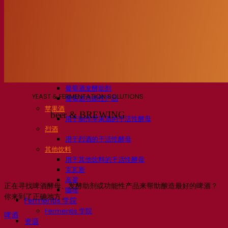
活性干酵母啤酒
细菌
发酵助剂啤酒
啤酒功能性产品
啤酒风格
葡萄酒
用于葡萄酒的干活性酵母
酶
葡萄酒发酵助剂
YEAST & FERMENTATION SOLUTIONS
葡萄酒功能性产品
苹果酒
beer & BREWING
用于制作苹果酒的干活性酵母
烈酒
用于烈酒的干活性酵母
其他饮料
用于其他饮料的干活性酵母
克瓦斯
高粱
正在寻找啤酒酵母、发酵助剂或功能性产品来帮助酿造最好的啤酒？
咖啡
你来到了正确地方。
Fermentis 学院
Fermentis 学院
啤酒
资源