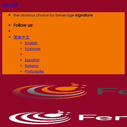
跳到内容
the obvious choice for beverage
signature
Follow us:
简体中文
English
Français
简体中文
Español
Italiano
Português