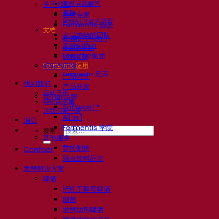
常见问题解答
关于我们
视频
发酵专家
网络研讨会的录音
Fermentis 园区
文档
充满热情的团队
啤酒技巧与窍门
支持创造力
葡萄酒文献
Lesaffre集团
烈酒文献
Fermentis 应用
研究与开发
Fermentis 应用
产品特性
找到我们
产品开发
活动日历
我们的品牌
经销商名单
SafYeast™
让我们谈一谈
All In 1
消息
Fermentis 学院
搜索：
其他服务
委托制造
Contact
酒水饮料品鉴
发酵解决方案
啤酒
活性干酵母啤酒
细菌
发酵助剂啤酒