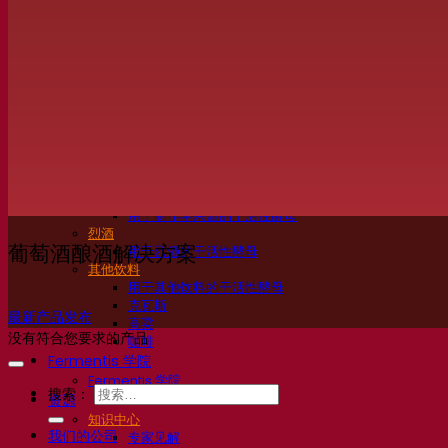
活性干酵母啤酒
细菌
发酵助剂啤酒
啤酒功能性产品
啤酒风格
葡萄酒
用于葡萄酒的干活性酵母
酶
葡萄酒发酵助剂
葡萄酒功能性产品
苹果酒
用于制作苹果酒的干活性酵母
烈酒
葡萄酒酿酒解决方案
用于烈酒的干活性酵母
其他饮料
用于其他饮料的干活性酵母
克瓦斯
最新产品发布
高粱
没有符合您要求的产品
咖啡
Fermentis 学院
Fermentis 学院
搜索：
资源
知识中心
我们的公司
专家见解