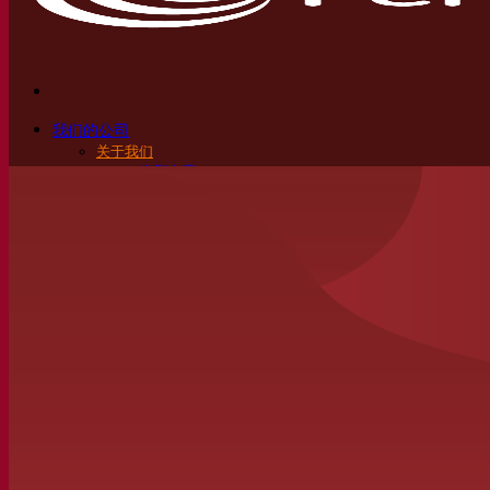
我们的公司
关于我们
发酵专家
Fermentis 园区
充满热情的团队
支持创造力
Lesaffre集团
研究与开发
产品特性
产品开发
我们的品牌
SafYeast™
All In 1
Fermentis 学院
其他服务
委托制造
酒水饮料品鉴
发酵解决方案
啤酒