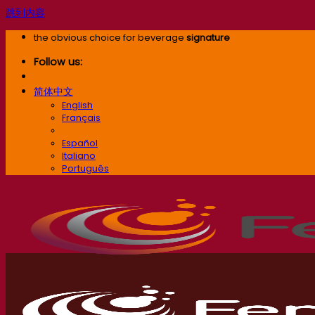
跳到内容
the obvious choice for beverage
signature
Follow us:
简体中文
English
Français
简体中文
Español
Italiano
Português