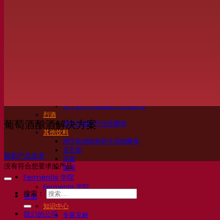
活性干酵母啤酒
细菌
发酵助剂啤酒
啤酒功能性产品
啤酒风格
葡萄酒
用于葡萄酒的干活性酵母
酶
葡萄酒发酵助剂
葡萄酒功能性产品
苹果酒
用于制作苹果酒的干活性酵母
烈酒
葡萄酒酿酒解决方案
用于烈酒的干活性酵母
其他饮料
用于其他饮料的干活性酵母
克瓦斯
最新产品发布
高粱
没有符合您要求的产品
咖啡
Fermentis 学院
Fermentis 学院
搜索：
资源
知识中心
我们的公司
专家见解