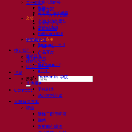
常见问题解答
关于我们
视频
发酵专家
网络研讨会的录音
Fermentis 园区
文档
充满热情的团队
啤酒技巧与窍门
支持创造力
葡萄酒文献
Lesaffre集团
烈酒文献
Fermentis 应用
研究与开发
Fermentis 应用
产品特性
找到我们
产品开发
活动日历
我们的品牌
经销商名单
SafYeast™
让我们谈一谈
All In 1
消息
Fermentis 学院
搜索：
其他服务
委托制造
Contact
酒水饮料品鉴
发酵解决方案
啤酒
活性干酵母啤酒
细菌
发酵助剂啤酒