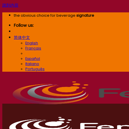
跳到内容
the obvious choice for beverage
signature
Follow us:
简体中文
English
Français
简体中文
Español
Italiano
Português