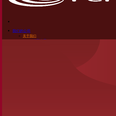
我们的公司
关于我们
发酵专家
Fermentis 园区
充满热情的团队
支持创造力
Lesaffre集团
研究与开发
产品特性
产品开发
我们的品牌
SafYeast™
All In 1
Fermentis 学院
其他服务
委托制造
酒水饮料品鉴
发酵解决方案
啤酒