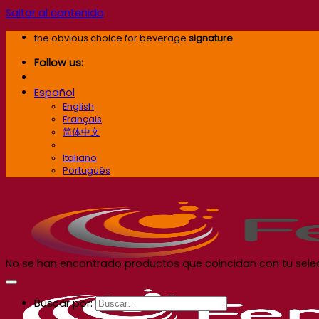
Saltar al contenido
the obvious choice for beverage
signature
Follow us:
Español
English
Français
简体中文
Español
Italiano
Português
No se han encontrado productos que coincidan con tu sele
Buscar por: