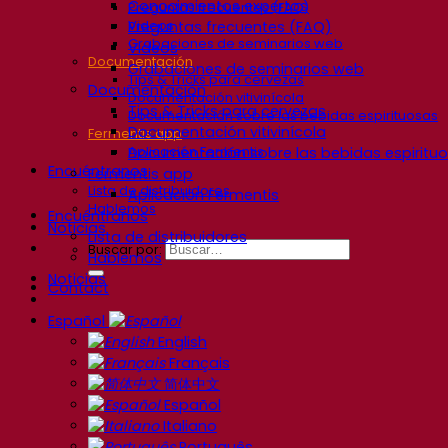
Conocimientos expertos
Preguntas frecuentes (FAQ)
Preguntas frecuentes (FAQ)
Videos
Grabaciones de seminarios web
Videos
Documentación
Grabaciones de seminarios web
Tips & Tricks para cervezas
Documentación
Documentación vitivinícola
Tips & Tricks para cervezas
Documentación sobre las bebidas espirituosas
Documentación vitivinícola
Fermentis app
Documentación sobre las bebidas espiritu
Aplicación Fermentis
Encuéntranos
Fermentis app
Lista de distribuidores
Aplicación Fermentis
Hablemos
Encuéntranos
Noticias
Lista de distribuidores
Buscar por:
Hablemos
Noticias
Contact
Español
English
Français
简体中文
Español
Italiano
Português