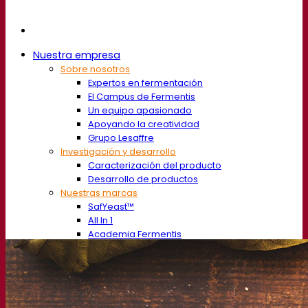
Nuestra empresa
Sobre nosotros
Expertos en fermentación
El Campus de Fermentis
Un equipo apasionado
Apoyando la creatividad
Grupo Lesaffre
Investigación y desarrollo
Caracterización del producto
Desarrollo de productos
Nuestras marcas
SafYeast™
All In 1
Academia Fermentis
Otros servicios
Toll manufacturing
Catas de bebidas
Soluciones de fermentación
Cerveza