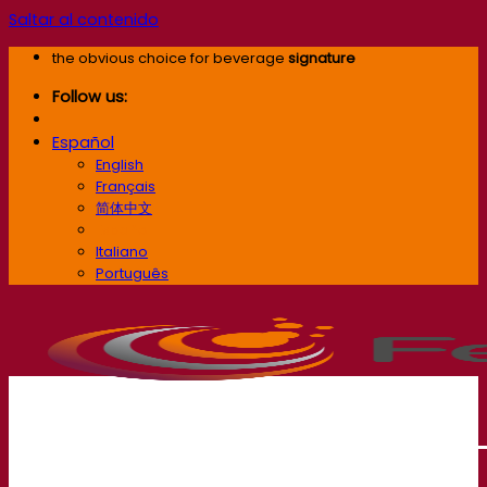
Saltar al contenido
the obvious choice for beverage
signature
Follow us:
Español
English
Français
简体中文
Español
Italiano
Português