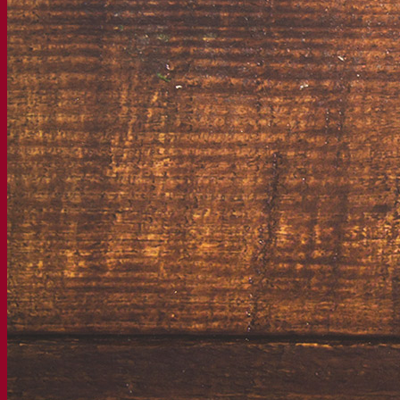
Levadura cervecera seca activa
Bacterias
Auxiliares de fermentación para cerveza
Productos funcionales para cerveza
Estilos de cerveza
Vino
Levadura seca activa para vino
Enzymes
Ayudas de fermentación para vino
Productos funcionales para vino
Sidra
Levadura seca activa para sidra
Bebidas espirituosas
Levadura seca activa para espirituosos
Otras bebidas
Levadura seca activa para otros
Kvas
Sorghum
Café
Academia Fermentis
Academia Fermentis
Recursos