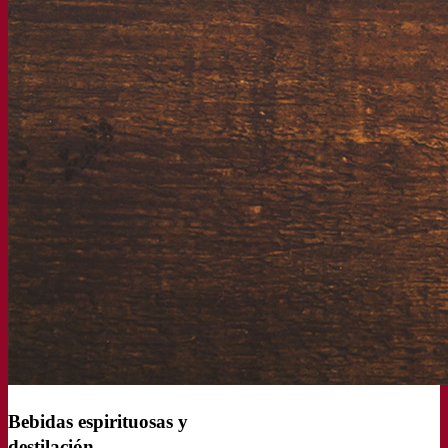
Centro de conocimiento
Conocimientos expertos
Preguntas frecuentes (FAQ)
Videos
Grabaciones de seminarios web
Documentación
Tips & Tricks para cervezas
Documentación vitivinícola
Documentación sobre las bebidas espirituosas
Fermentis app
Aplicación Fermentis
Encuéntranos
Lista de distribuidores
Hablemos
Noticias
Buscar por:
Contact
Bebidas espirituosas y
destilación