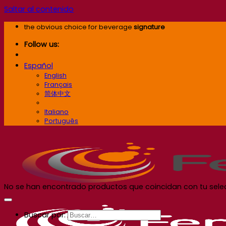
Saltar al contenido
the obvious choice for beverage
signature
Follow us:
Español
English
Français
简体中文
Español
Italiano
Português
No se han encontrado productos que coincidan con tu sele
Buscar por: