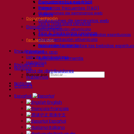
Conocimientos expertos
Preguntas frecuentes (FAQ)
Preguntas frecuentes (FAQ)
Videos
Grabaciones de seminarios web
Videos
Documentación
Grabaciones de seminarios web
Tips & Tricks para cervezas
Documentación
Documentación vitivinícola
Tips & Tricks para cervezas
Documentación sobre las bebidas espirituosas
Documentación vitivinícola
Fermentis app
Documentación sobre las bebidas espiritu
Aplicación Fermentis
Encuéntranos
Fermentis app
Lista de distribuidores
Aplicación Fermentis
Hablemos
Encuéntranos
Noticias
Lista de distribuidores
Buscar por:
Hablemos
Noticias
Contact
Español
English
Français
简体中文
Español
Italiano
Português