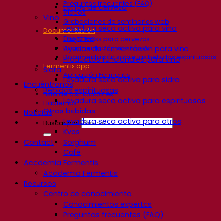
Preguntas frecuentes (FAQ)
Estilos de cerveza
Videos
Vino
Grabaciones de seminarios web
Levadura seca activa para vino
Documentación
Enzymes
Tips & Tricks para cervezas
Documentación vitivinícola
Ayudas de fermentación para vino
Documentación sobre las bebidas espirituosas
Productos funcionales para vino
Fermentis app
Sidra
Aplicación Fermentis
Levadura seca activa para sidra
Encuéntranos
Bebidas espirituosas
Lista de distribuidores
Levadura seca activa para espirituosos
Hablemos
Otras bebidas
Noticias
Levadura seca activa para otros
Buscar por:
Kvas
Contact
Sorghum
Café
Academia Fermentis
Academia Fermentis
Recursos
Centro de conocimiento
Conocimientos expertos
Preguntas frecuentes (FAQ)