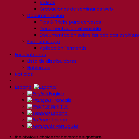
Videos
Grabaciones de seminarios web
Documentación
Tips & Tricks para cervezas
Documentación vitivinícola
Documentación sobre las bebidas espiritu
Fermentis app
Aplicación Fermentis
Encuéntranos
Lista de distribuidores
Hablemos
Noticias
Español
English
Français
简体中文
Español
Italiano
Português
the obvious choice for beverage
signature