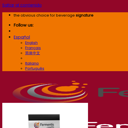
Saltar al contenido
the obvious choice for beverage
signature
Follow us:
Español
English
Français
简体中文
Español
Italiano
Português