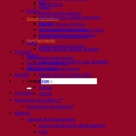
FAQ
Stili di birra
Video
Il vino
Registrazioni webinar
Lievito secco attivo per vino
Documentazioni
Enzimi
Tips & Tricks per la birra
Documentazione sul vino
La fermentazione aiuta il vino
Documentazioni sugli alcolici
Prodotti funzionali vino
App Fermentis
Sidro
Applicazione Fermentis
Lievito secco attivo di sidro
Trovaci
Spiriti
Calendario degli eventi
Lievito secco attivo per distillati
Elenco dei distributori
Altre bevande
Facciamo due chiacchiere
Notizie
Lievito secco attivo altri
Kvas
Cerca:
Sorgo
Contact
Caffè
Fermentis Academy™
Fermentis Academy™
Risorse
Centro di conoscenza
Approfondimenti degli esperti
FAQ