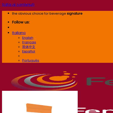
Salta ai contenuti
the obvious choice for beverage
signature
Follow us:
Italiano
English
Français
简体中文
Español
Italiano
Português