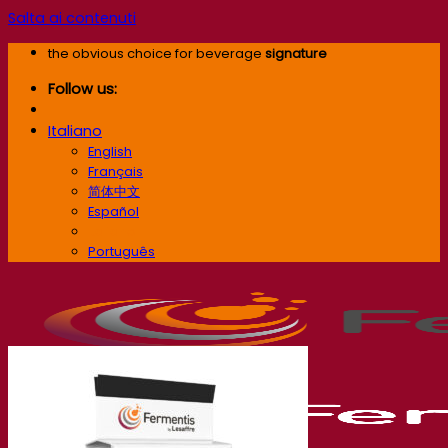
Salta ai contenuti
the obvious choice for beverage
signature
Follow us:
Italiano
English
Français
简体中文
Español
Italiano
Português