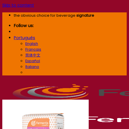
Skip to content
the obvious choice for beverage
signature
Follow us:
Português
English
Français
简体中文
Español
Italiano
Português