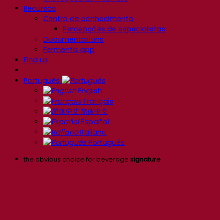
Recursos
Centro de conhecimento
Percepções de especialistas
Documentations
Fermentis app
Find us
Português
English
Français
简体中文
Español
Italiano
Português
the obvious choice for beverage
signature