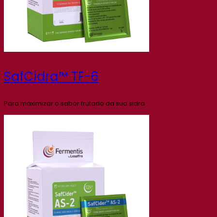
SafCidra™ TF-6
Para maximizar o sabor frutado da sua sidra