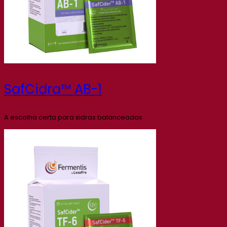
SafCidra™ AB-1
A escolha certa para sidras balanceadas