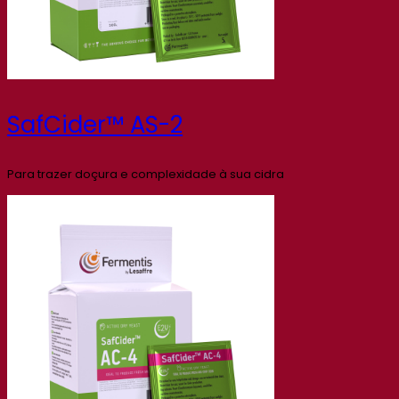
SafCider™ AS-2
Para trazer doçura e complexidade à sua cidra