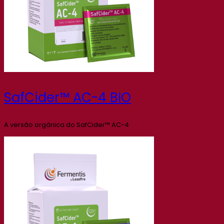
SafCider™ AC-4 BIO
A versão orgânica do SafCider™ AC-4