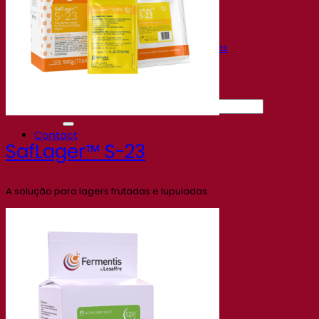
Gravações de webinars
Recursos
Centro de conhecimento
Percepções de especialistas
Documentations
Fermentis app
Find us
Pesquisar por:
Contact
SafLager™ S-23
A solução para lagers frutadas e lupuladas